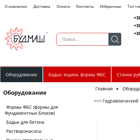
О компании
Доставка
Оплата
Контакты
Избранные
Топ т
+3
+3
+3
Оборудование
Бадьи, ящики, формы ФБС
Станки ру
Главная
Оборуд
►
Оборудование
<<< Гидравлический 
Формы ФБС (формы для
Фундаментных Блоков)
Бадьи для бетона
Растворонасосы