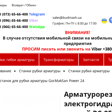
овары
Возврат / Обмен
8 (073) 65-66-400
Telegram
sales@budmash.ua
8 (096) 65-66-400
Viber
График: Пн-Пт с 8.00 до 17.00
8 (066) 65-66-400
WatsApp
ВНИМАНИЕ!
В случае отсутствия мобильной связи на мобиль
предприятия
ПРОСИМ писать или звонить на
Viber +38
бки, гибки арматуры
Трансформаторы
Запчасти
Т
ование
Станки рубки арматуры
Станки рубки арматуры
►
►
станок для рубки арматуры GocMakSan Power 24
Арматуроре
электрогидр