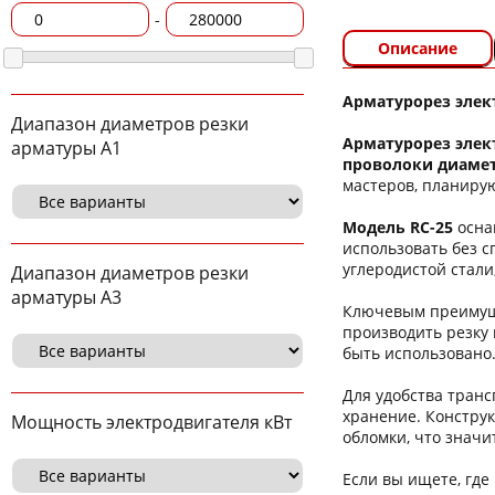
-
Описание
Арматурорез элек
Диапазон диаметров резки
Арматурорез элек
арматуры А1
проволоки диамет
мастеров, планиру
Модель RC-25
осна
использовать без 
углеродистой стали
Диапазон диаметров резки
арматуры А3
Ключевым преимуще
производить резку 
быть использовано.
Для удобства тран
хранение. Констру
Мощность электродвигателя кВт
обломки, что значи
Если вы ищете, где