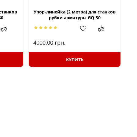
 станков
Упор-линейка (2 метра) для станков
эл
50
рубки арматуры GQ-50
4000.00
грн.
23
КУПИТЬ