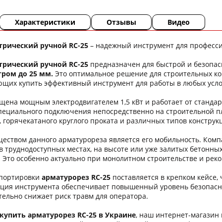
Характеристики
Отзывы
Видео
трический ручной RC-25
– надежный инструмент для професси
трический ручной RC-25
предназначен для быстрой и безопас
ром до 25 мм.
Это оптимальное решение для строительных ко
ющих купить эффективный инструмент для работы в любых усло
щена мощным электродвигателем 1,5 кВт и работает от стандар
специального подключения непосредственно на строительной п
, горячекатаного круглого проката и различных типов констру
ством данного арматурореза является его мобильность. Комп
в труднодоступных местах, на высоте или уже залитых бетонны
 Это особенно актуально при монолитном строительстве и рек
спортировки
арматурорез RC-25
поставляется в крепком кейсе,
кция инструмента обеспечивает повышенный уровень безопасно
тельно снижает риск травм для оператора.
купить арматурорез RC-25 в Украине
, наш интернет-магазин