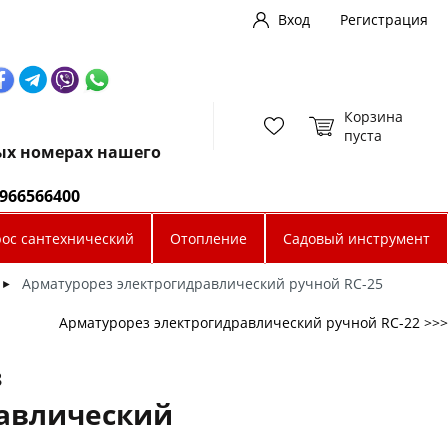
Вход
Регистрация
Корзина
пуста
ных номерах нашего
0966566400
рос сантехнический
Отопление
Садовый инструмент
Арматурорез электрогидравлический ручной RC-25
►
Арматурорез электрогидравлический ручной RC-22 >>>
з
авлический