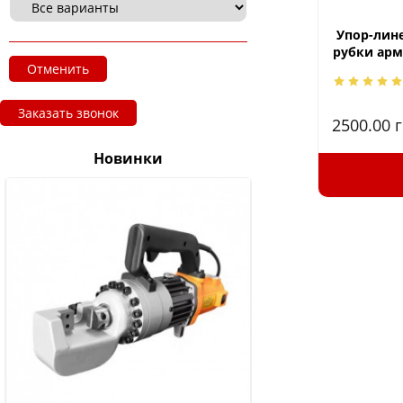
Упор-лине
рубки арм
Отменить
Заказать звонок
2500.00
г
Новинки