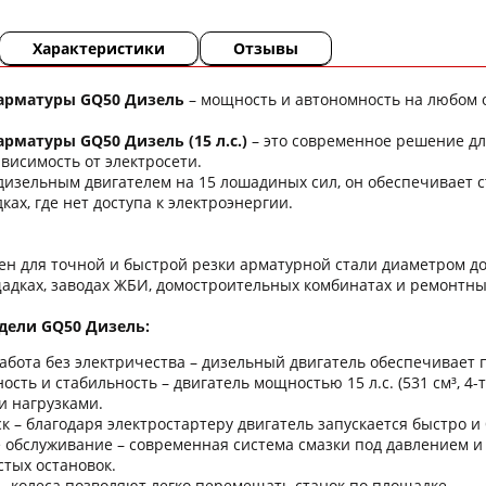
Характеристики
Отзывы
 арматуры GQ50 Дизель
– мощность и автономность на любом 
арматуры GQ50 Дизель (15 л.с.)
– это современное решение дл
висимость от электросети.
зельным двигателем на 15 лошадиных сил, он обеспечивает ст
ах, где нет доступа к электроэнергии.
н для точной и быстрой резки арматурной стали диаметром до 
дках, заводах ЖБИ, домостроительных комбинатах и ​​ремонтны
ели GQ50 Дизель:
абота без электричества – дизельный двигатель обеспечивает 
сть и стабильность – двигатель мощностью 15 л.с. (531 см³, 4-
 нагрузками.
к – благодаря электростартеру двигатель запускается быстро и 
обслуживание – современная система смазки под давлением и 
стых остановок.
– колеса позволяют легко перемещать станок по площадке.