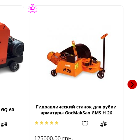
Гидравлический станок для рубки
 GQ-60
Ст
арматуры GocMakSan GMS H 26
125000.00
грн.