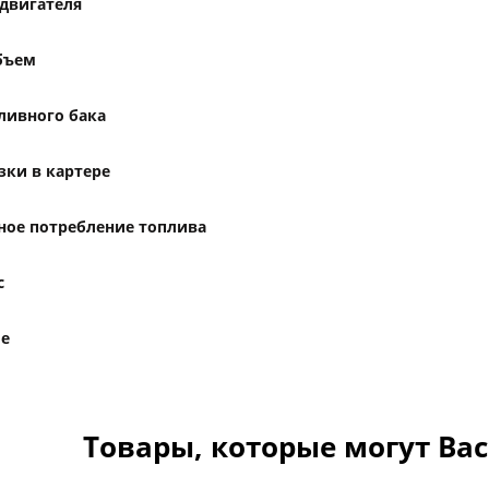
двигателя
бъем
ливного бака
зки в картере
ое потребление топлива
с
е
Товары, которые могут Ва