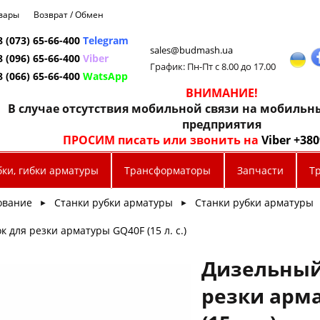
овары
Возврат / Обмен
8 (073) 65-66-400
Telegram
sales@budmash.ua
8 (096) 65-66-400
Viber
График: Пн-Пт с 8.00 до 17.00
8 (066) 65-66-400
WatsApp
ВНИМАНИЕ!
В случае отсутствия мобильной связи на мобиль
предприятия
ПРОСИМ писать или звонить на
Viber +38
бки, гибки арматуры
Трансформаторы
Запчасти
Т
ование
Станки рубки арматуры
Станки рубки арматуры
►
►
 для резки арматуры GQ40F (15 л. с.)
Дизельный
резки арм