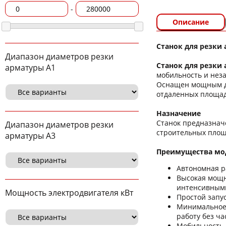
-
Описание
Станок для резки
Диапазон диаметров резки
Станок для резки 
арматуры А1
мобильность и неза
Оснащен мощным ди
отдаленных площадк
Назначение
Станок предназначе
Диапазон диаметров резки
строительных площа
арматуры А3
Преимущества мод
Автономная р
Высокая мощно
интенсивными
Мощность электродвигателя кВт
Простой запус
Минимальное 
работу без ча
Мобильность 