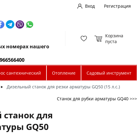
Вход
Регистрация
Корзина
пуста
ных номерах нашего
0966566400
рос сантехнический
Отопление
Садовый инструмент
Дизельный станок для резки арматуры GQ50 (15 л.с.)
►
Станок для рубки арматуры GQ40 >>>
 станок для
атуры GQ50