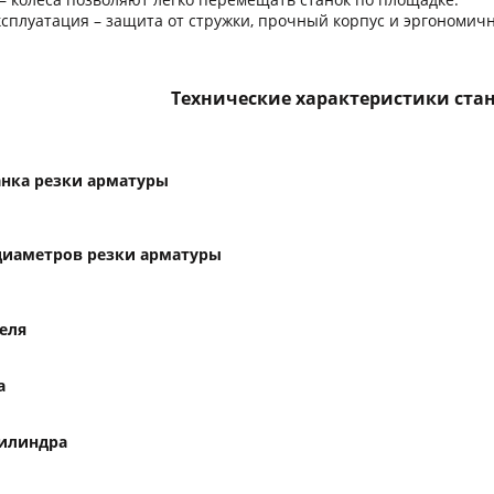
ксплуатация – защита от стружки, прочный корпус и эргономич
Технические характеристики стан
анка резки арматуры
диаметров резки арматуры
еля
а
илиндра