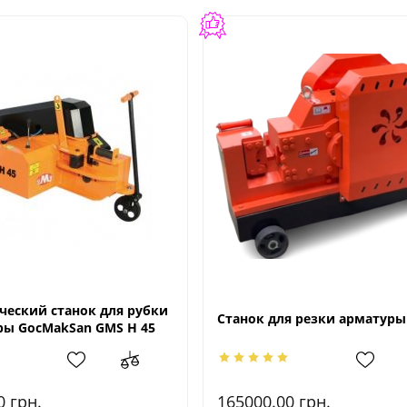
ческий станок для рубки
Станок для резки арматуры
ры GocMakSan GMS H 45
00
грн.
165000.00
грн.