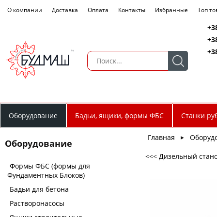
О компании
Доставка
Оплата
Контакты
Избранные
Топ т
+3
+3
+3
Оборудование
Бадьи, ящики, формы ФБС
Станки ру
Главная
Оборуд
►
Оборудование
<<< Дизельный станок
Формы ФБС (формы для
Фундаментных Блоков)
Бадьи для бетона
Растворонасосы