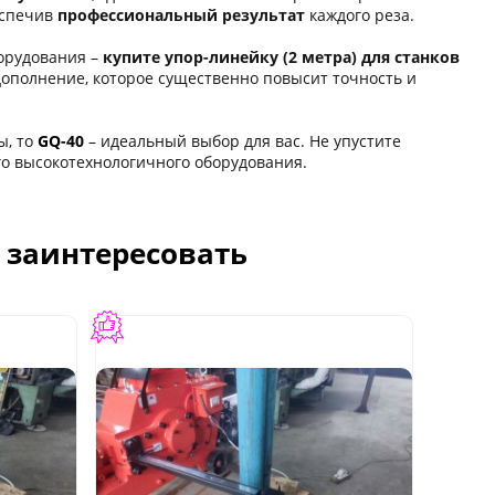
еспечив
профессиональный результат
каждого реза.
орудования –
купите упор-линейку (2 метра) для станков
дополнение, которое существенно повысит точность и
ы, то
GQ-40
– идеальный выбор для вас. Не упустите
го высокотехнологичного оборудования.
с заинтересовать