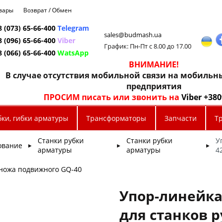
овары
Возврат / Обмен
8 (073) 65-66-400
Telegram
sales@budmash.ua
8 (096) 65-66-400
Viber
График: Пн-Пт с 8.00 до 17.00
8 (066) 65-66-400
WatsApp
ВНИМАНИЕ!
В случае отсутствия мобильной связи на мобиль
предприятия
ПРОСИМ писать или звонить на
Viber +38
бки, гибки арматуры
Трансформаторы
Запчасти
Т
Станки рубки
Станки рубки
У
ование
►
►
►
арматуры
арматуры
4
 ножа подвижного GQ-40
Упор-линейка 
для станков 