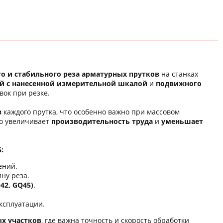
го и стабильного реза арматурных прутков
на станках
й с нанесенной измерительной шкалой
и
подвижного
вок при резке.
в
каждого прутка, что особенно важно при массовом
но увеличивает
производительность труда
и
уменьшает
:
ений.
ну реза.
42, GQ45)
.
ксплуатации.
х участков
, где важна точность и скорость обработки