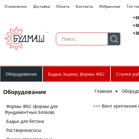
О компании
Доставка
Оплата
Контакты
Избранные
Топ т
+3
+3
+3
Оборудование
Бадьи, ящики, формы ФБС
Станки ру
Главная
Оборуд
Оборудование
►
<<< Винт крепления
Формы ФБС (формы для
Фундаментных Блоков)
Бадьи для бетона
Растворонасосы