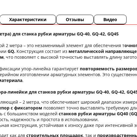
Характеристики
Отзывы
Видео
етра) для станка рубки арматуры GQ-40, GQ-42, GQ45
ой 2 метра – это незаменимый элемент для обеспечения т
очно
ерии
GQ.
Конструкция состоит из
металлической направляюще
ом
, что позволяет с высокой точностью выставлять длину загото
 фиксации упор-линейка гарантирует
повторяемость размеро
серийном изготовлении арматурных элементов. Это существен
материала
.
ра-линейки для станков рубки арматуры GQ-40, GQ-42, GQ45
ляющей – 2 метра, что обеспечивает широкий диапазон измер
пор с фиксатором
позволяет точно выставлять требуемую дли
ь с большинством моделей
станков рубки арматуры GQ40 (GQ
сть, надежность и простота в использовании.
ьная конструкция, устойчивая к износу даже при интенсивной э
одит как для
строительных площадок
, так и
производственны