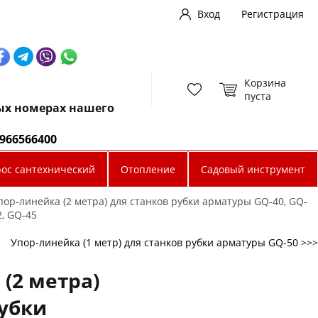
Вход
Регистрация
Корзина
пуста
ных номерах нашего
0966566400
рос сантехнический
Отопление
Садовый инструмент
пор-линейка (2 метра) для станков рубки арматуры GQ-40, GQ-
2, GQ-45
Упор-линейка (1 метр) для станков рубки арматуры GQ-50 >>>
(2 метра)
рубки