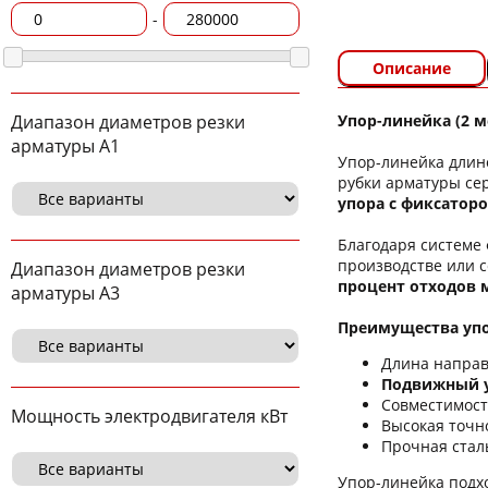
-
Описание
Упор-линейка (2 м
Диапазон диаметров резки
арматуры А1
Упор-линейка длин
рубки арматуры с
упора с фиксатор
Благодаря системе
производстве или 
Диапазон диаметров резки
процент отходов 
арматуры А3
Преимущества упо
Длина направ
Подвижный у
Совместимост
Мощность электродвигателя кВт
Высокая точно
Прочная стал
Упор-линейка подх