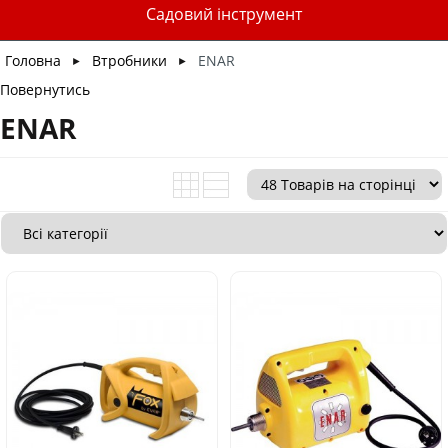
Садовий інструмент
Головна
Втробники
ENAR
►
►
Повернутись
ENAR