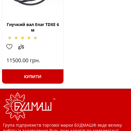
Гнучкий вал Enar TDXE 6
м
11500.00
грн.
КУПИТИ
Група підприємств торгової марки БУДМАШ® веде велику
роботу із задоволення будь-яких запитів по комплектації