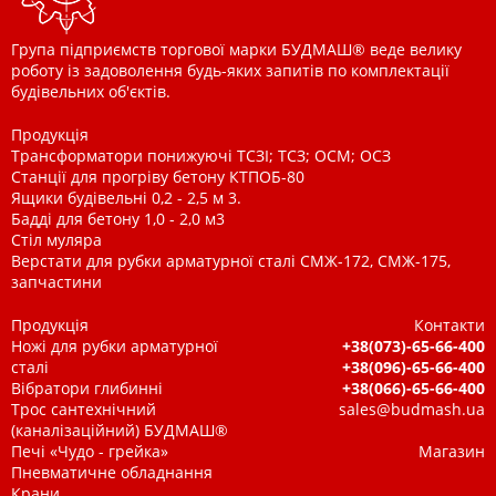
Група підприємств торгової марки БУДМАШ® веде велику
роботу із задоволення будь-яких запитів по комплектації
будівельних об'єктів.
Продукція
Трансформатори понижуючі ТСЗІ; ТСЗ; ОСМ; ОСЗ
Станції для прогріву бетону КТПОБ-80
Ящики будівельні 0,2 - 2,5 м 3.
Бадді для бетону 1,0 - 2,0 м3
Стіл муляра
Верстати для рубки арматурної сталі СМЖ-172, СМЖ-175,
запчастини
Продукція
Контакти
Ножі для рубки арматурної
+38(073)-65-66-400
сталі
+38(096)-65-66-400
Вібратори глибинні
+38(066)-65-66-400
Трос сантехнічний
sales@budmash.ua
(каналізаційний) БУДМАШ®
Печі «Чудо - грейка»
Магазин
Пневматичне обладнання
Крани