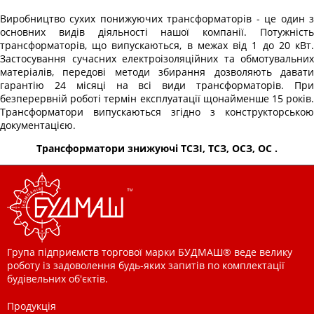
Виробництво сухих понижуючих трансформаторів
- це один 
основних видів діяльності нашої компанії. Потужність
трансформаторів, що випускаються, в межах від 1 до 20 кВт.
Застосування сучасних електроізоляційних та обмотувальних
матеріалів, передові методи збирання дозволяють давати
гарантію 24 місяці на всі види трансформаторів. При
безперервній роботі термін експлуатації щонайменше 15 років.
Трансформатори випускаються згідно з конструкторською
документацією.
Трансформатори знижуючі ТСЗІ, ТСЗ, ОСЗ, ОС .
Група підприємств торгової марки БУДМАШ® веде велику
роботу із задоволення будь-яких запитів по комплектації
будівельних об'єктів.
Продукція