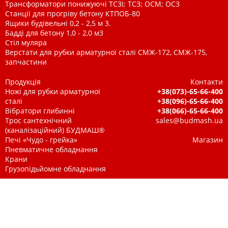
Трансформатори понижуючі ТСЗІ; ТСЗ; ОСМ; ОСЗ
Станції для прогріву бетону КТПОБ-80
Ящики будівельні 0,2 - 2,5 м 3.
Бадді для бетону 1,0 - 2,0 м3
Стіл муляра
Верстати для рубки арматурної сталі СМЖ-172, СМЖ-175,
запчастини
Продукція
Контакти
Ножі для рубки арматурної
+38(073)-65-66-400
сталі
+38(096)-65-66-400
Вібратори глибинні
+38(066)-65-66-400
Трос сантехнічний
sales@budmash.ua
(каналізаційний) БУДМАШ®
Печі «Чудо - грейка»
Магазин
Пневматичне обладнання
Крани
Грузопідьйомне обладнання