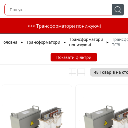
<<< Трансформатори понижуючі
Трансформатори
Трансф
Головна
Трансформатори
►
►
►
понижуючі
ТСЗІ
Показати фільтри