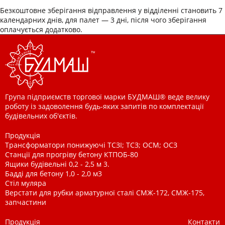
Безкоштовне зберігання відправлення у відділенні становить 7
календарних днів, для палет — 3 дні, після чого зберігання
оплачується додатково.
Група підприємств торгової марки БУДМАШ® веде велику
роботу із задоволення будь-яких запитів по комплектації
будівельних об'єктів.
Продукція
Трансформатори понижуючі ТСЗІ; ТСЗ; ОСМ; ОСЗ
Станції для прогріву бетону КТПОБ-80
Ящики будівельні 0,2 - 2,5 м 3.
Бадді для бетону 1,0 - 2,0 м3
Стіл муляра
Верстати для рубки арматурної сталі СМЖ-172, СМЖ-175,
запчастини
Продукція
Контакти