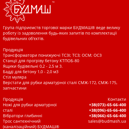
Група підприємств торгової марки БУДМАШ® веде велику
роботу із задоволення будь-яких запитів по комплектації
будівельних об'єктів.
Продукція
Трансформатори понижуючі ТСЗІ; ТСЗ; ОСМ; ОСЗ
Станції для прогріву бетону КТПОБ-80
Ящики будівельні 0,2 - 2,5 м 3.
Бадді для бетону 1,0 - 2,0 м3
Стіл муляра
Верстати для рубки арматурної сталі СМЖ-172, СМЖ-175,
запчастини
Продукція
Контакти
Ножі для рубки арматурної
+38(073)-65-66-400
сталі
+38(096)-65-66-400
Вібратори глибинні
+38(066)-65-66-400
Трос сантехнічний
sales@budmash.ua
(каналізаційний) БУДМАШ®