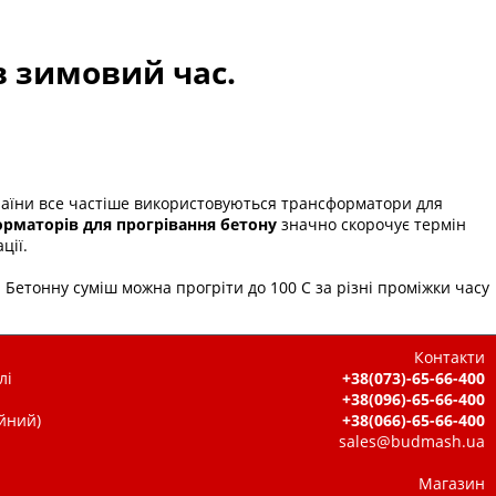
в зимовий час.
країни все частіше використовуються
трансформатори для
рматорів для прогрівання бетону
значно скорочує термін
ції.
 Бетонну суміш можна прогріти до 100 С за різні проміжки часу
Контакти
лі
+38(073)-65-66-400
+38(096)-65-66-400
ійний)
+38(066)-65-66-400
sales@budmash.ua
Магазин