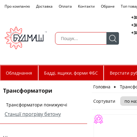
Про компанію
Доставка
Оплата
Контакти
Обране
Топ това
+3
+3
+3
Обладнання
Бадді, ящики, форми ФБС
Верстати руб
Головна
Трансф
►
Трансформатори
Сортувати
Трансформатори понижуючі
Станції прогріву бетону