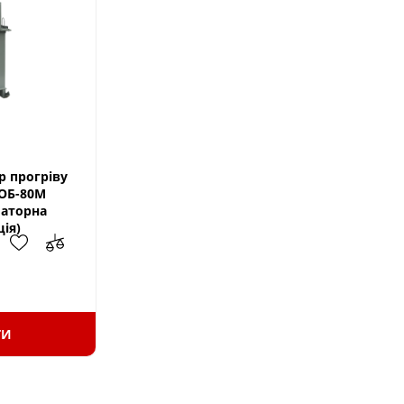
 прогріву
ОБ-80М
аторна
ція)
ТИ