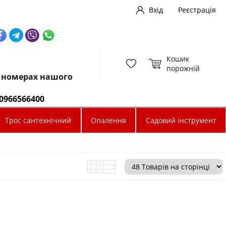
Вхід
Реєстрація
Кошик
порожній
х номерах нашого
0966566400
Трос сантехнічний
Опалення
Садовий інструмент