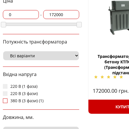
Ціна
-
Потужність трансформатора
Трансформатор
бетону КТП
(Трансформ
підстан
Вхідна напруга
220 В (1 фаза)
172000.00
грн.
220 В (3 фази)
380 В (3 фази) (1)
КУПИ
Довжина, мм.