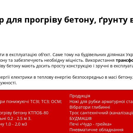
 для прогріву бетону, ґрунту 
ати в експлуатацію об'єкт. Саме тому на будівельних ділянках У
тону та забезпечують необхідну міцність. Використання
трансфо
у бетону мають досить просту конструкцію і зручні в експлуата
ргії електрики в теплову енергію безпосередньо в масі бетону.
ужності.
Продукція
и понижуючі ТСЗІ; ТСЗ; ОСМ;
Ножі для рубки арматурної ста
Вібратори глибинні
рогріву бетону КТПОБ-80
Трос сантехнічний (каналізац
і 0,2 - 2,5 м 3.
БУДМАШ®
у 1,0 - 2,0 м3
Печі «Чудо - грейка»
Пневматичне обладнання