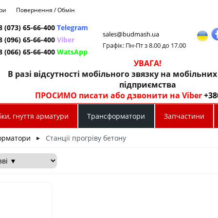
ри
Повернення / Обмін
8 (073) 65-66-400
Telegram
sales@budmash.ua
8 (096) 65-66-400
Viber
Графік: Пн-Пт з 8.00 до 17.00
8 (066) 65-66-400
WatsApp
УВАГА!
В разі відсутності мобільного звязку на мобільни
підприємства
ПРОСИМО писати або дзвонити на Viber
+38
ки, гнуття арматури
Трансформатори
Запчастини
орматори
Станції прогріву бетону
►