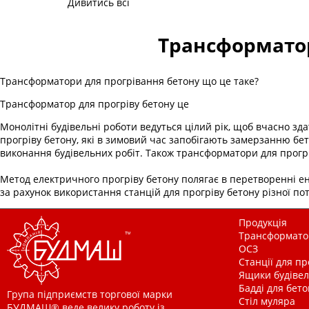
Дивитись всі
Трансформатор
Трансформатори для прогрівання бетону що це таке?
Трансформатор для прогріву бетону це
Монолітні будівельні роботи ведуться цілий рік, щоб вчасно зд
прогріву бетону
, які в зимовий час запобігають замерзанню бе
виконання будівельних робіт. Також трансформатори для прогрів
Метод електричного прогріву бетону полягає в перетворенні ене
за рахунок використання
станцій для прогріву бетону
різної пот
Продукція
Трансформатор
ОСЗ
Станції для п
Ящики будівельн
Бадді для бетон
Група підприємств торгової марки
Стіл муляра
БУДМАШ® веде велику роботу із