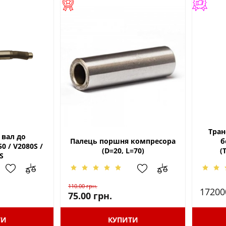
Тран
 вал до
Палець поршня компресора
б
0 / V2080S /
(D=20, L=70)
(
S
110.00
грн.
17200
75.00
грн.
ТИ
КУПИТИ