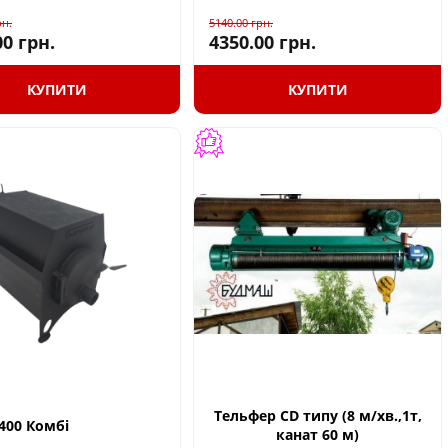
рн.
5140.00
грн.
00
грн.
4350.00
грн.
КУПИТИ
КУПИТИ
Тельфер CD типу (8 м/хв.,1т,
-400 Комбі
канат 60 м)