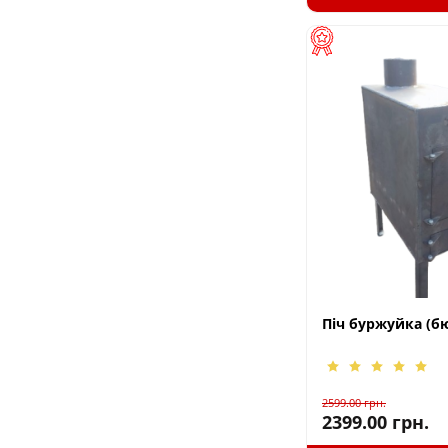
Піч буржуйка (б
2599.00
грн.
2399.00
грн.