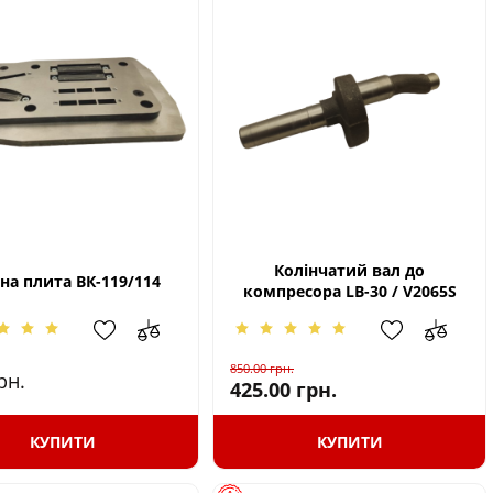
Колінчатий вал до
на плита ВК-119/114
компресора LB-30 / V2065S
850.00
грн.
рн.
425.00
грн.
КУПИТИ
КУПИТИ