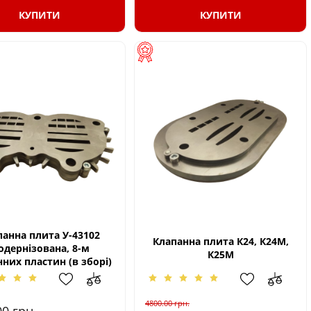
КУПИТИ
КУПИТИ
панна плита У-43102
Клапанна плита К24, К24М,
одернізована, 8-м
К25М
них пластин (в зборі)
4800.00
грн.