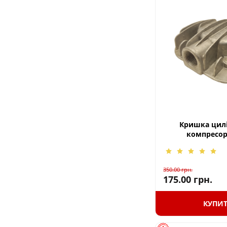
Кришка цилі
компресор
350.00
грн.
175.00
грн.
КУПИ