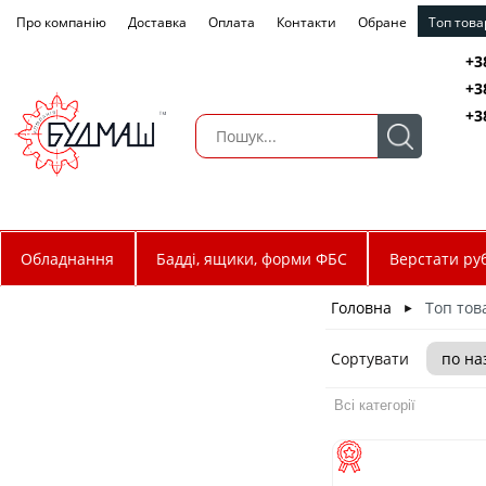
Про компанію
Доставка
Оплата
Контакти
Обране
Топ това
+3
+3
+3
Обладнання
Бадді, ящики, форми ФБС
Верстати руб
Головна
Топ тов
►
Сортувати
Всі категорії