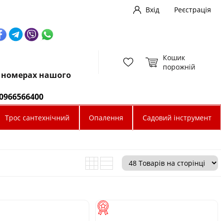
Вхід
Реєстрація
Кошик
порожній
х номерах нашого
0966566400
Трос сантехнічний
Опалення
Садовий інструмент