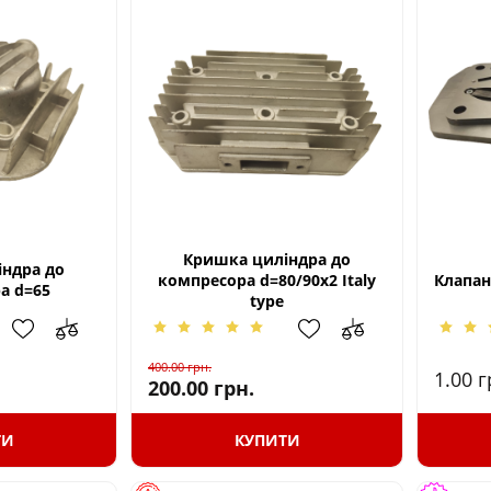
Кришка циліндра до
ндра до
компресора d=80/90x2 Italy
Клапан
а d=65
type
400.00
грн.
1.00
г
200.00
грн.
ТИ
КУПИТИ