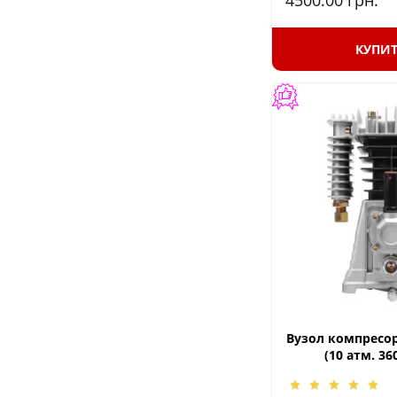
4500.00
грн.
КУПИ
Вузол компресор
(10 атм. 360