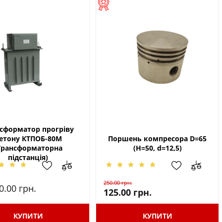
сформатор прогріву
етону КТПОБ-80М
Поршень компресора D=65
Трансформаторна
(H=50, d=12,5)
підстанція)
250.00
грн.
0.00
грн.
125.00
грн.
КУПИТИ
КУПИТИ