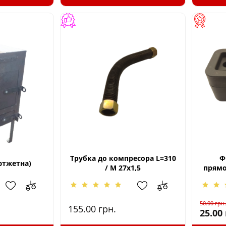
Трубка до компресора L=310
Ф
ютжетна)
/ M 27x1,5
прямо
50.00
грн.
155.00
грн.
25.00