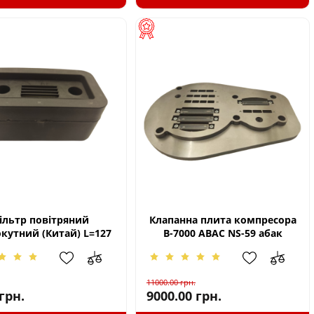
ільтр повітряний
Клапанна плита компресора
кутний (Китай) L=127
B-7000 ABAC NS-59 абак
11000.00
грн.
грн.
9000.00
грн.