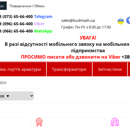
ри
Повернення / Обмін
8 (073) 65-66-400
Telegram
sales@budmash.ua
8 (096) 65-66-400
Viber
Графік: Пн-Пт з 8.00 до 17.00
8 (066) 65-66-400
WatsApp
УВАГА!
В разі відсутності мобільного звязку на мобільни
підприємства
ПРОСИМО писати або дзвонити на Viber
+38
ки, гнуття арматури
Трансформатори
Запчастини
ари