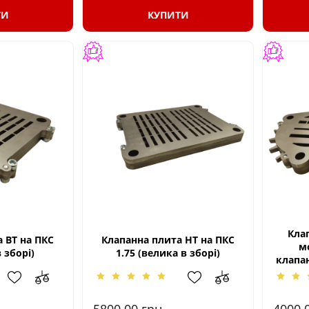
ТИ
КУПИТИ
Кла
 ВТ на ПКС
Клапанна плита НТ на ПКС
м
в зборі)
1.75 (велика в зборі)
клапан