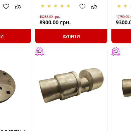
10285.00
грн.
10750.00
8900.00
грн.
9300.
ТИ
КУПИТИ