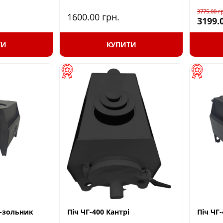
3775.00
г
1600.00
грн.
3199.
ТИ
КУПИТИ
і-зольник
Піч ЧГ-400 Кантрі
Піч ЧГ