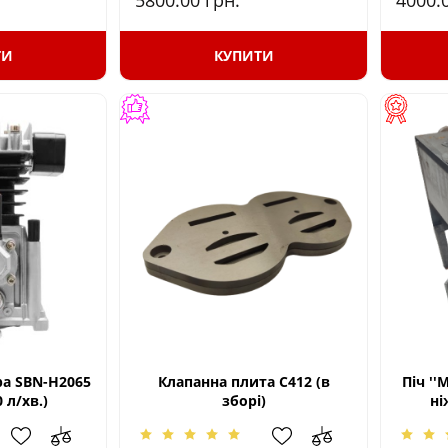
5800.00
грн.
4000.
ТИ
КУПИТИ
а SBN-Н2065
Клапанна плита С412 (в
Піч ''
 л/хв.)
зборі)
ні