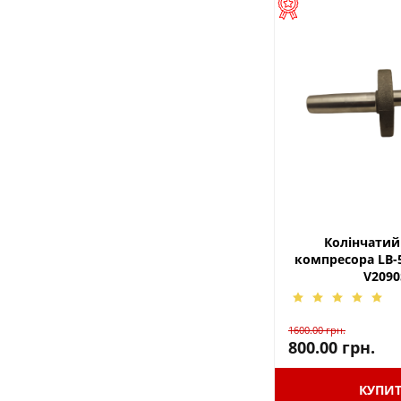
Колінчатий
компресора LB-5
V2090
1600.00
грн.
800.00
грн.
КУПИ