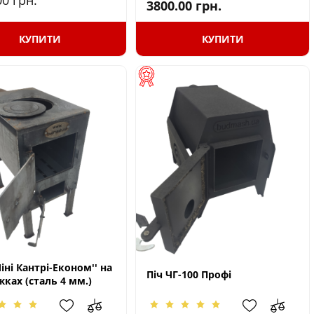
00
грн.
3800.00
грн.
КУПИТИ
КУПИТИ
Міні Кантрі-Економ'' на
Піч ЧГ-100 Профі
жках (сталь 4 мм.)