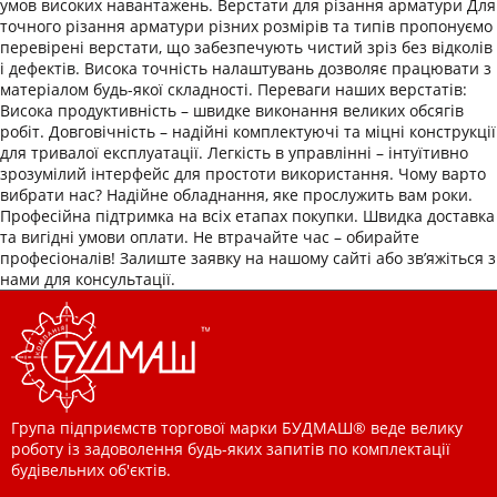
умов високих навантажень. Верстати для різання арматури Для
точного різання арматури різних розмірів та типів пропонуємо
перевірені верстати, що забезпечують чистий зріз без відколів
і дефектів. Висока точність налаштувань дозволяє працювати з
матеріалом будь-якої складності. Переваги наших верстатів:
Висока продуктивність – швидке виконання великих обсягів
робіт. Довговічність – надійні комплектуючі та міцні конструкції
для тривалої експлуатації. Легкість в управлінні – інтуїтивно
зрозумілий інтерфейс для простоти використання. Чому варто
вибрати нас? Надійне обладнання, яке прослужить вам роки.
Професійна підтримка на всіх етапах покупки. Швидка доставка
та вигідні умови оплати. Не втрачайте час – обирайте
професіоналів! Залиште заявку на нашому сайті або зв’яжіться з
нами для консультації.
Група підприємств торгової марки БУДМАШ® веде велику
роботу із задоволення будь-яких запитів по комплектації
будівельних об'єктів.