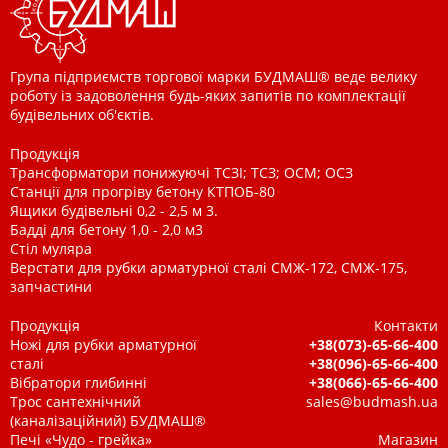
Група підприємств торгової марки БУДМАШ® веде велику
роботу із задоволення будь-яких запитів по комплектації
будівельних об'єктів.
Продукція
Трансформатори понижуючі ТСЗІ; ТСЗ; ОСМ; ОСЗ
Станції для прогріву бетону КТПОБ-80
Ящики будівельні 0,2 - 2,5 м 3.
Бадді для бетону 1,0 - 2,0 м3
Стіл муляра
Верстати для рубки арматурної сталі СМЖ-172, СМЖ-175,
запчастини
Продукція
Контакти
Ножі для рубки арматурної
+38(073)-65-66-400
сталі
+38(096)-65-66-400
Вібратори глибинні
+38(066)-65-66-400
Трос сантехнічний
sales@budmash.ua
(каналізаційний) БУДМАШ®
Печі «Чудо - грейка»
Магазин