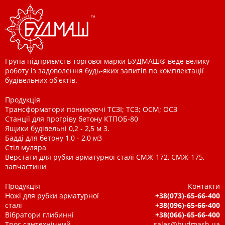
Група підприємств торгової марки БУДМАШ® веде велику
роботу із задоволення будь-яких запитів по комплектації
будівельних об'єктів.
Продукція
Трансформатори понижуючі ТСЗІ; ТСЗ; ОСМ; ОСЗ
Станції для прогріву бетону КТПОБ-80
Ящики будівельні 0,2 - 2,5 м 3.
Бадді для бетону 1,0 - 2,0 м3
Стіл муляра
Верстати для рубки арматурної сталі СМЖ-172, СМЖ-175,
запчастини
Продукція
Контакти
Ножі для рубки арматурної
+38(073)-65-66-400
сталі
+38(096)-65-66-400
Вібратори глибинні
+38(066)-65-66-400
Трос сантехнічний
sales@budmash.ua