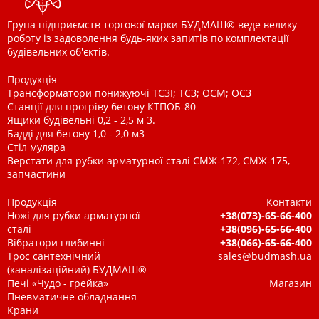
Група підприємств торгової марки БУДМАШ® веде велику
роботу із задоволення будь-яких запитів по комплектації
будівельних об'єктів.
Продукція
Трансформатори понижуючі ТСЗІ; ТСЗ; ОСМ; ОСЗ
Станції для прогріву бетону КТПОБ-80
Ящики будівельні 0,2 - 2,5 м 3.
Бадді для бетону 1,0 - 2,0 м3
Стіл муляра
Верстати для рубки арматурної сталі СМЖ-172, СМЖ-175,
запчастини
Продукція
Контакти
Ножі для рубки арматурної
+38(073)-65-66-400
сталі
+38(096)-65-66-400
Вібратори глибинні
+38(066)-65-66-400
Трос сантехнічний
sales@budmash.ua
(каналізаційний) БУДМАШ®
Печі «Чудо - грейка»
Магазин
Пневматичне обладнання
Крани