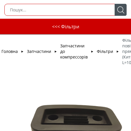
<<< Фільтри
Філ
Запчастини
пов
Головна
Запчастини
до
Фільтри
пря
►
►
►
►
компрессорів
(Кит
L=1