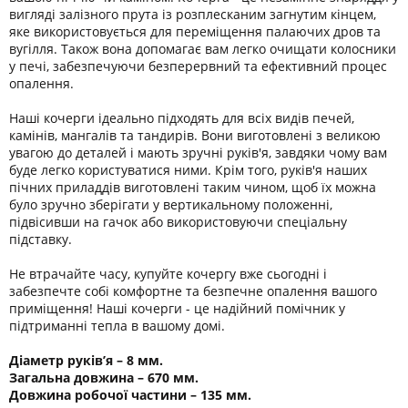
вигляді залізного прута із розплесканим загнутим кінцем,
яке використовується для переміщення палаючих дров та
вугілля. Також вона допомагає вам легко очищати колосники
у печі, забезпечуючи безперервний та ефективний процес
опалення.
Наші кочерги ідеально підходять для всіх видів печей,
камінів, мангалів та тандирів. Вони виготовлені з великою
увагою до деталей і мають зручні руків'я, завдяки чому вам
буде легко користуватися ними. Крім того, руків'я наших
пічних приладдів виготовлені таким чином, щоб їх можна
було зручно зберігати у вертикальному положенні,
підвісивши на гачок або використовуючи спеціальну
підставку.
Не втрачайте часу, купуйте кочергу вже сьогодні і
забезпечте собі комфортне та безпечне опалення вашого
приміщення! Наші кочерги - це надійний помічник у
підтриманні тепла в вашому домі.
Діаметр руків’я – 8 мм.
Загальна довжина – 670 мм.
Довжина робочої частини – 135 мм.