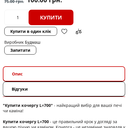
75.00
грн.
КУПИТИ
Купити в один клік
Виробник
Будмаш
Запитати
Опис
Відгуки
"Купити кочергу L=700"
- найкращий вибір для вашої печі
чи каміна!
Купити кочергу L=700
- це правильний крок у догляді за
вашою піччю чи каміном. Кочерга - це незамінне знаряддя у