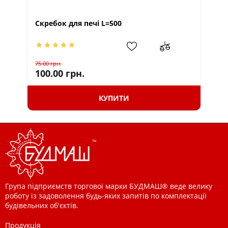
Скребок для печі L=500
Со
75.00
грн.
100
100.00
грн.
20
КУПИТИ
Група підприємств торгової марки БУДМАШ® веде велику
роботу із задоволення будь-яких запитів по комплектації
будівельних об'єктів.
Продукція