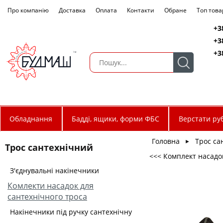
Про компанію
Доставка
Оплата
Контакти
Обране
Топ това
+3
+3
+3
Обладнання
Бадді, ящики, форми ФБС
Верстати руб
Головна
Трос са
►
Трос сантехнічний
<<< Комплект насадок
З'єднувальні накінечники
Комлекти насадок для
сантехнічного троса
Накінечники під ручку сантехнічну