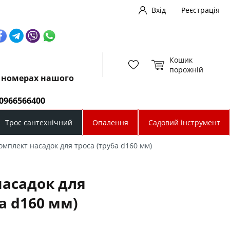
Вхід
Реєстрація
Кошик
порожній
х номерах нашого
0966566400
Трос сантехнічний
Опалення
Садовий інструмент
омплект насадок для троса (труба d160 мм)
насадок для
ба d160 мм)