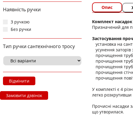
Опис
Наявність ручки
Комплект насадок
З ручкою
Призначений для про
Без ручки
Застосування проч
установка на санте
Тип ручки сантехнічного тросу
усунення заторів з
прочищення трубоп
прочищення труб д
прочищення труб вн
прочищення стічни
прочищення повіт
Відмінити
У комплекті є 4 різ
легко розкрутивши 
Замовити дзвінок
Прочисні насадки з
що утворилася.