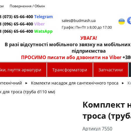
ри
Повернення / Обмін
8 (073) 65-66-400
Telegram
sales@budmash.ua
8 (096) 65-66-400
Viber
Графік: Пн-Пт з 8.00 до 17.00
8 (066) 65-66-400
WatsApp
УВАГА!
В разі відсутності мобільного звязку на мобільни
підприємства
ПРОСИМО писати або дзвонити на Viber
+38
ки, гнуття арматури
Трансформатори
Запчастини
нтехнічний
Комлекти насадок для сантехнічного троса
К
►
►
 для троса (труба d110 мм)
Комплект 
троса (тру
Артикул 7550