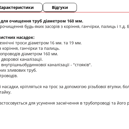
Характеристики
Відгуки
 для очищення труб діаметром 160 мм.
чищення будь-яких засорів з коріння, ганчірки, палиць і т.д. 
истних насадок:
хнічні троси діаметром 16 мм. та 19 мм.
 коріння, ганчірки та палиць.
роводів діаметром 160 мм.
ворової каналізації.
утрішньобудинкової каналізації - "стояків".
х зливових труб.
роводів.
ні насадки, кріпляться на трос за допомогою різьбової втулки, б
гайку.
астосовується для усунення засмічення в трубопроводі та його