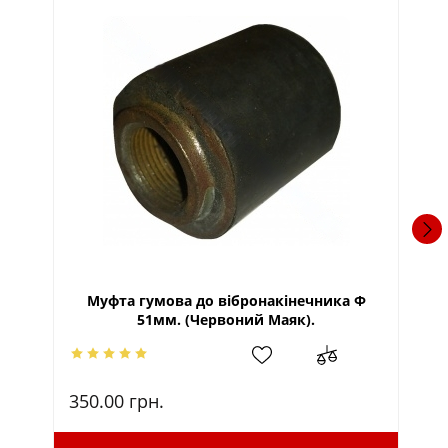
Муфта гумова до вібронакінечника Ф
Ві
51мм. (Червоний Маяк).
350.00
грн.
9