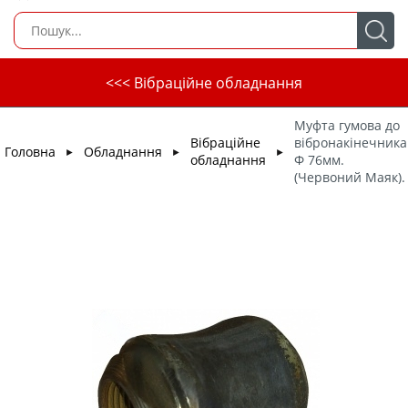
<<< Вібраційне обладнання
Муфта гумова до
Вібраційне
вібронакінечника
Головна
Обладнання
►
►
►
обладнання
Ф 76мм.
(Червоний Маяк).