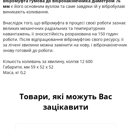
Вібромуфта гумова до вібронакінечника діаметром 76
мм
є його основним вузлом та саме завдяки їй у вібробулаві
виникають коливання.
Внаслідок того, що вібромуфта в процесі своєї роботи зазнає
великих механічних радіальних та температурних
навантажень, її зносостійкість розрахована на 150 годин
роботи. Після відпрацювання вібромуфтою свого ресурсу, її
за лічені хвилини можна замінити на нову, і вібронакінечник
знову готовий до роботи.
Кількість коливань за хвилину, кол/хв 12 600
Габарити, мм 59 х 52 х 52
Маса, кг 0,2
Товари, які можуть Вас
зацікавити