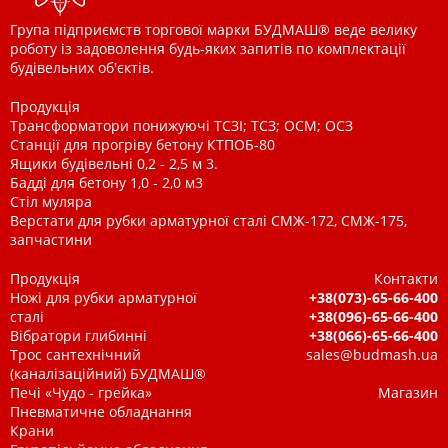
Група підприємств торгової марки БУДМАШ® веде велику
роботу із задоволення будь-яких запитів по комплектації
будівельних об'єктів.
Продукція
Трансформатори понижуючі ТСЗІ; ТСЗ; ОСМ; ОСЗ
Станції для прогріву бетону КТПОБ-80
Ящики будівельні 0,2 - 2,5 м 3.
Бадді для бетону 1,0 - 2,0 м3
Стіл муляра
Верстати для рубки арматурної сталі СМЖ-172, СМЖ-175,
запчастини
Продукція
Контакти
Ножі для рубки арматурної
+38(073)-65-66-400
сталі
+38(096)-65-66-400
Вібратори глибинні
+38(066)-65-66-400
Трос сантехнічний
sales@budmash.ua
(каналізаційний) БУДМАШ®
Печі «Чудо - грейка»
Магазин
Пневматичне обладнання
Крани