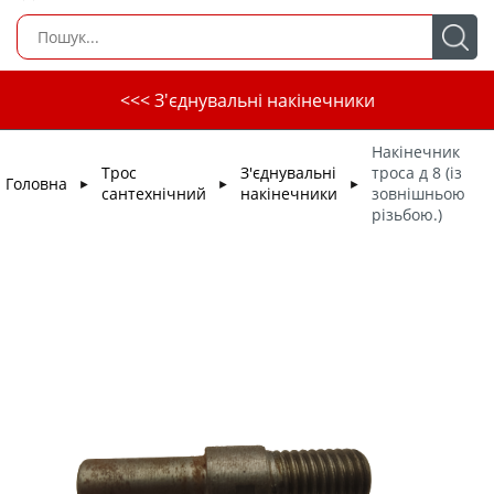
<<< З'єднувальні накінечники
Накінечник
Трос
З'єднувальні
троса д 8 (із
Головна
►
►
►
сантехнічний
накінечники
зовнішньою
різьбою.)