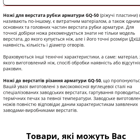
Ножі для верстата рубки арматури GQ-50
(ріжучі пластини) я
називають по-іншому, є витратним матеріалом, а також одним
основних та головних частин верстата рубки арматури. Для
точної добірки ножа рекомендується знати не тільки модель
верстата, до якого купується ніж, але і його точні розміри (ДхШ
наявність, кількість і діаметр отворів.
Враховуються інші технічні характеристики, а саме: матеріал, 
якого виготовлений ніж, спосіб обробки наявність або відсутні
раковин.
Ножі до верстатів різання арматури GQ-50
, що пропонують
Вашій увазі виготовлені з високоякісної вуглецевої сталі на
спеціалізованих заводських верстатах, гартування проводитьс
термічних печах за певної температури. Заводське виготовле
ножів повністю відповідає даним характеристикам заявлених
заводами-виробниками верстатів.
Товари, які можуть Вас