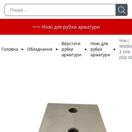
<<< Ножі для рубки арматури
Ніж (
Верстати
Ножі для
90х90х
Головна
Обладнання
рубки
рубки
►
►
►
►
2 отв
арматури
арматури
(GQ-50