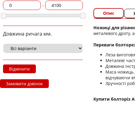
-
Опис
Ножиці для різанн
металевого дроту, а
Довжина ричага мм.
Переваги болторез
Леза виготовл
Металеві част
Довжина інст
Відмінити
Маса ножиць д
відчуваючи в
Зручності роб
Замовити дзвінок
Купити болторіз A