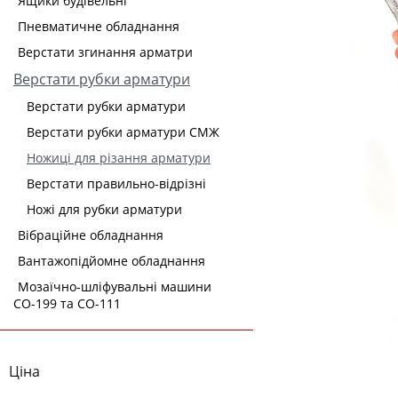
Ящики будівельні
Пневматичне обладнання
Верстати згинання арматри
Верстати рубки арматури
Верстати рубки арматури
Верстати рубки арматури СМЖ
Ножиці для різання арматури
Верстати правильно-відрізні
Ножі для рубки арматури
Вібраційне обладнання
Вантажопідйомне обладнання
Мозаїчно-шліфувальні машини
СО-199 та СО-111
Ціна