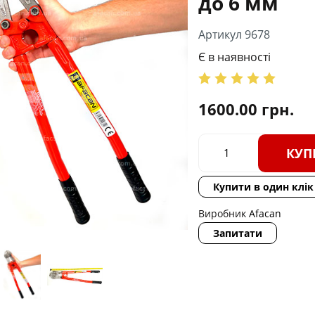
до 6 мм
Артикул 9678
Є в наявності
1600.00
грн.
КУП
Купити в один клік
Виробник
Afacan
Запитати