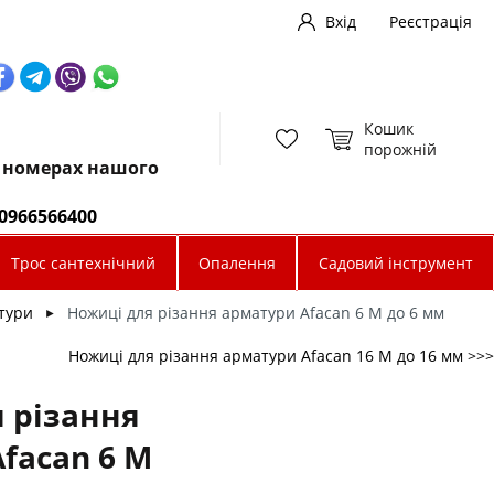
Вхід
Реєстрація
Кошик
порожній
х номерах нашого
0966566400
Трос сантехнічний
Опалення
Садовий інструмент
тури
Ножиці для різання арматури Afacan 6 М до 6 мм
►
Ножиці для різання арматури Afacan 16 М до 16 мм >>>
 різання
facan 6 М