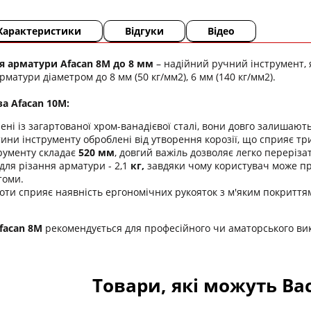
Характеристики
Відгуки
Відео
я арматури Afacan 8M
до 8 мм
– надійний ручний інструмент, 
рматури діаметром до 8 мм (50 кг/мм2), 6 мм (140 кг/мм2).
а Afacan 10M:
ені із загартованої хром-ванадієвої сталі, вони довго залишают
ини інструменту оброблені від утворення корозії, що сприяє тр
рументу складає
520 мм
, довгий важіль дозволяє легко переріза
ля різання арматури - 2,1
кг,
завдяки чому користувач може пр
томи.
оти сприяє наявність ергономічних рукояток з м'яким покриттям
facan 8M
рекомендується для професійного чи аматорського ви
Товари, які можуть Ва