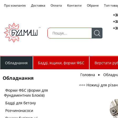
Про компанію
Доставка
Оплата
Контакти
Обране
Топ това
+3
+3
+3
Обладнання
Бадді, ящики, форми ФБС
Верстати руб
Головна
Обладн
►
Обладнання
<<< Ножиці для різан
Форми ФБС (форми для
Фундаментних Блоків)
Бадді для бетону
Розчинонасоси