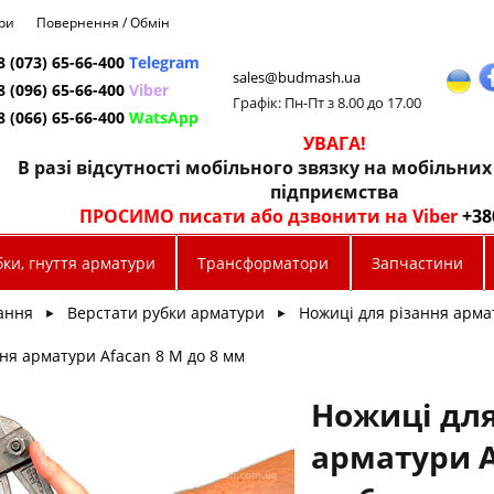
ри
Повернення / Обмін
8 (073) 65-66-400
Telegram
sales@budmash.ua
8 (096) 65-66-400
Viber
Графік: Пн-Пт з 8.00 до 17.00
8 (066) 65-66-400
WatsApp
УВАГА!
В разі відсутності мобільного звязку на мобільни
підприємства
ПРОСИМО писати або дзвонити на Viber
+38
ки, гнуття арматури
Трансформатори
Запчастини
ання
Верстати рубки арматури
Ножиці для різання арма
►
►
ня арматури Afacan 8 М до 8 мм
Ножиці для
арматури A