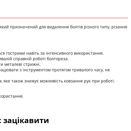
який призначений для видалення болтів різного типу, різання
ься гострими навіть за інтенсивного використання.
ивалій справній роботі болтореза.
ти металеві стрижні.
ацювати з інструментом протягом тривалого часу, не
, яке також знижує можливість ковзання рук при роботі.
користання.
с зацікавити