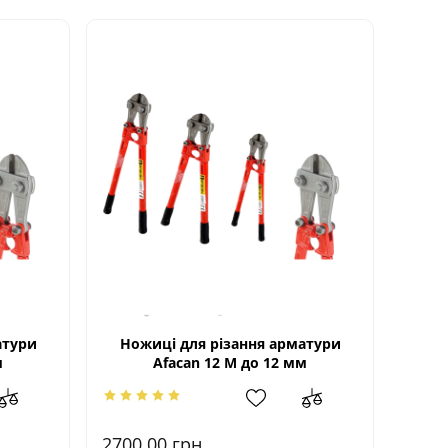
атури
Ножиці для різання арматури
м
Afacan 12 М до 12 мм
2700.00
грн.