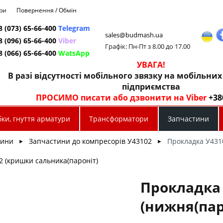
ри
Повернення / Обмін
8 (073) 65-66-400
Telegram
sales@budmash.ua
8 (096) 65-66-400
Viber
Графік: Пн-Пт з 8.00 до 17.00
8 (066) 65-66-400
WatsApp
УВАГА!
В разі відсутності мобільного звязку на мобільни
підприємства
ПРОСИМО писати або дзвонити на Viber
+38
ки, гнуття арматури
Трансформатори
Запчастини
тини
Запчастини до компресорів У43102
Прокладка У431
►
►
2 (кришки сальника(пароніт)
Прокладка
(нижня(пар