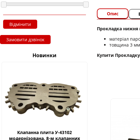
Опис
Відмінити
Прокладка нижня (
матеріал паро
Замовити дзвінок
товщина 3 мм
Новинки
Купити Прокладку н
Клапанна плита У-43102
модернізована, 8-м клапанних