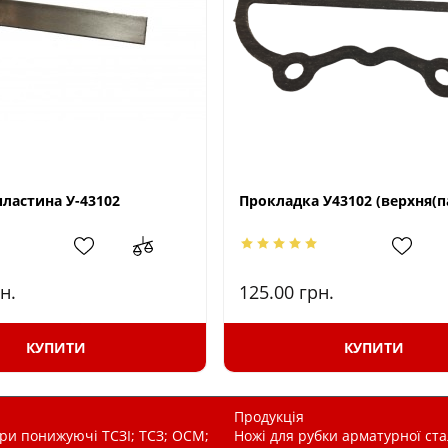
пластина У-43102
Прокладка У43102 (верхня(п
н.
125.00
грн.
КУПИТИ
КУПИТИ
Продукція
и понижуючі ТСЗІ; ТСЗ; ОСМ;
Ножі для рубки арматурної ста