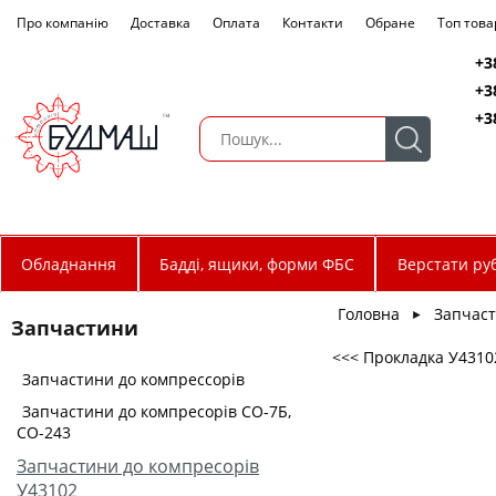
Про компанію
Доставка
Оплата
Контакти
Обране
Топ това
+3
+3
+3
Обладнання
Бадді, ящики, форми ФБС
Верстати руб
Головна
Запчас
►
Запчастини
<<< Прокладка У4310
Запчастини до компрессорів
Запчастини до компресорів СО-7Б,
СО-243
Запчастини до компресорів
У43102