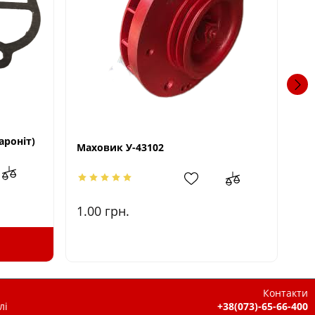
ароніт)
Па
Маховик У-43102
25
1.00
грн.
Контакти
лі
+38(073)-65-66-400