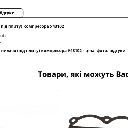
Відгуки
під плиту) компресора У43102
ніт
.
ижню (під плиту) компресора У43102 - ціна, фото, відгуки, 
Товари, які можуть Ва