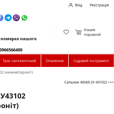
Вхід
Реєстрація
Кошик
порожній
х номерах нашого
0966566400
Трос сантехнічний
Опалення
Садовий інструмент
02 (нижня(пароніт)
Сальник 40х60 (У-43102) >>>
 У43102
оніт)