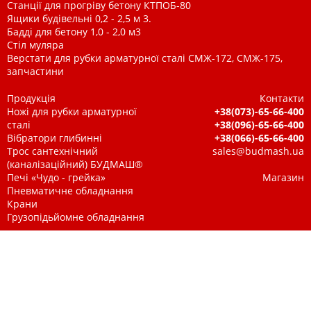
Станції для прогріву бетону КТПОБ-80
Ящики будівельні 0,2 - 2,5 м 3.
Бадді для бетону 1,0 - 2,0 м3
Стіл муляра
Верстати для рубки арматурної сталі СМЖ-172, СМЖ-175,
запчастини
Продукція
Контакти
Ножі для рубки арматурної
+38(073)-65-66-400
сталі
+38(096)-65-66-400
Вібратори глибинні
+38(066)-65-66-400
Трос сантехнічний
sales@budmash.ua
(каналізаційний) БУДМАШ®
Печі «Чудо - грейка»
Магазин
Пневматичне обладнання
Крани
Грузопідьйомне обладнання