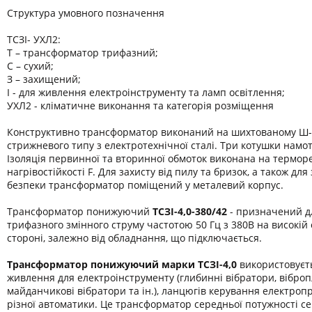
Структура умовного позначення
ТСЗІ- УХЛ2:
Т – трансформатор трифазний;
С – сухий;
З – захищений;
І - для живлення електроінструменту та ламп освітлення;
УХЛ2 - кліматичне виконання та категорія розміщення
Конструктивно трансформатор виконаний на шихтованому Ш-
стрижневого типу з електротехнічної сталі. Три котушки намот
Ізоляція первинної та вторинної обмоток виконана на термор
нагрівостійкості F. Для захисту від пилу та бризок, а також дл
безпеки трансформатор поміщений у металевий корпус.
Трансформатор понижуючий
ТСЗІ-4,0-380/42
- призначений д
трифазного змінного струму частотою 50 Гц з 380В на високій 
стороні, залежно від обладнання, що підключається.
Трансформатор понижуючий марки
ТСЗІ-4,0
використовуєт
живлення для електроінструменту (глибинні вібратори, віброп
майданчикові вібратори та ін.), ланцюгів керування електроп
різної автоматики. Це трансформатор середньої потужності се