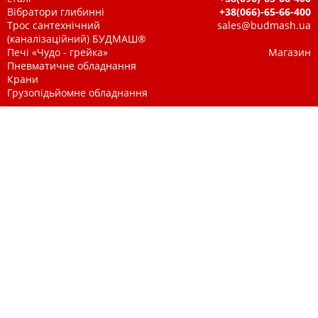
Вібратори глибинні
+38(066)-65-66-400
Трос сантехнічний
sales@budmash.ua
(каналізаційний) БУДМАШ®
Печі «Чудо - грейка»
Магазин
Пневматичне обладнання
Крани
Грузопідьйомне обладнання