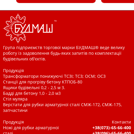
Група підприємств торгової марки БУДМАШ® веде велику
роботу із задоволення будь-яких запитів по комплектації
будівельних об'єктів.
Продукція
Трансформатори понижуючі ТСЗІ; ТСЗ; ОСМ; ОСЗ
Станції для прогріву бетону КТПОБ-80
Ящики будівельні 0,2 - 2,5 м 3.
Бадді для бетону 1,0 - 2,0 м3
Стіл муляра
Верстати для рубки арматурної сталі СМЖ-172, СМЖ-175,
запчастини
Продукція
Контакти
Ножі для рубки арматурної
+38(073)-65-66-400
сталі
+38(096)-65-66-400