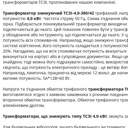
трансформаторів ТСЗІ, пропонованих нашою компанією.
Трансформатор знижуючий ТСЗІ-4,0-380/42
трифазний, напр
потужністю
4,0 кВт
. Частота струму 50 Гц. Схема з'єднання обм
зірка. Підбирається понижувальний трансформатор виходячи 
підключаються до нього. Цей показник повинен бути у транс
у обладнання або інструменту, що підключається до нього. У 
потужність всіх споживачів. Наприклад, якщо знижуючі транс
системі освітлення, його потужність складається з потужност
20%. Нагадаємо, що на всіх споживачах потужність вказується
виконується на корпусі або в супровідних документах. Якщо ц
знайдено, тоді можна його підрахувати самостійно, використо
свідчить, що потужність електричного приладу - це витвір йог
Наприклад, лампочка, працююча від мережі 12 вольт, де напис
матиме потужність: 5А*12В=60 Вт.
Напруги та з'єднання обмоток трифазного
трансформатора
Т
виготовлятися згідно з заявкою замовника з різними поєднан
вторинної обмотки трансформатора. Обмотки трифазного тра
алюмінієвим дротом.
Трансформатори, що знижують типу ТСЗІ 4,0 кВт
, можуть з
Для будівельних вібраторів, іншого будівельного інструменту;