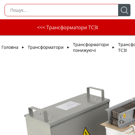
<<< Трансформатори ТСЗІ
Трансформатори
Трансф
Головна
Трансформатори
►
►
►
понижуючі
ТСЗІ