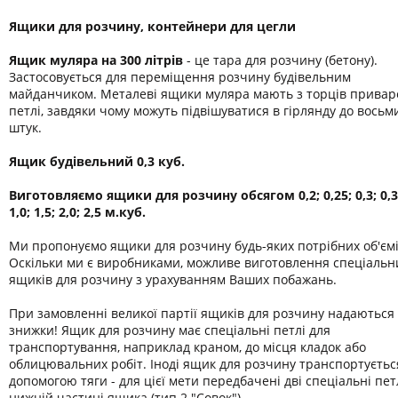
Ящики для розчину, контейнери для цегли
Ящик муляра на 300 літрів
- це тара для розчину (бетону).
Застосовується для переміщення розчину будівельним
майданчиком. Металеві ящики муляра мають з торців привар
петлі, завдяки чому можуть підвішуватися в гірлянду до восьм
штук.
Ящик будівельний 0,3 куб.
Виготовляємо ящики для розчину обсягом 0,2; 0,25; 0,3; 0,35
1,0; 1,5; 2,0; 2,5 м.куб.
Ми пропонуємо ящики для розчину будь-яких потрібних об'ємі
Оскільки ми є виробниками, можливе виготовлення спеціальн
ящиків для розчину з урахуванням Ваших побажань.
При замовленні великої партії ящиків для розчину надаються
знижки! Ящик для розчину має спеціальні петлі для
транспортування, наприклад краном, до місця кладок або
облицювальних робіт. Іноді ящик для розчину транспортуєтьс
допомогою тяги - для цієї мети передбачені дві спеціальні петл
нижній частині ящика (тип 2 "Совок").