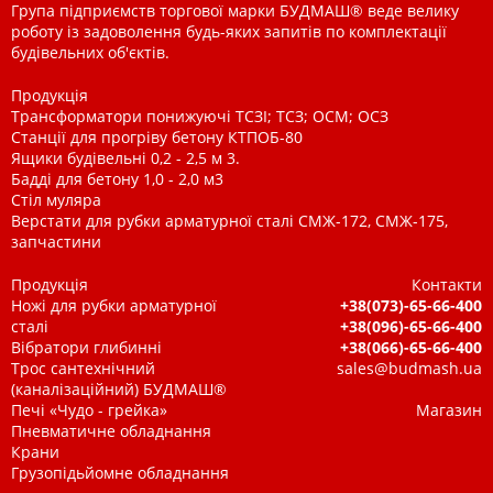
Група підприємств торгової марки БУДМАШ® веде велику
роботу із задоволення будь-яких запитів по комплектації
будівельних об'єктів.
Продукція
Трансформатори понижуючі ТСЗІ; ТСЗ; ОСМ; ОСЗ
Станції для прогріву бетону КТПОБ-80
Ящики будівельні 0,2 - 2,5 м 3.
Бадді для бетону 1,0 - 2,0 м3
Стіл муляра
Верстати для рубки арматурної сталі СМЖ-172, СМЖ-175,
запчастини
Продукція
Контакти
Ножі для рубки арматурної
+38(073)-65-66-400
сталі
+38(096)-65-66-400
Вібратори глибинні
+38(066)-65-66-400
Трос сантехнічний
sales@budmash.ua
(каналізаційний) БУДМАШ®
Печі «Чудо - грейка»
Магазин
Пневматичне обладнання
Крани
Грузопідьйомне обладнання