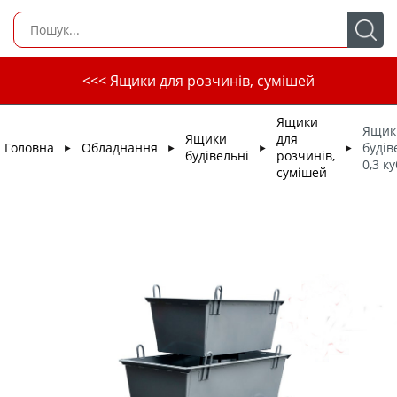
<<< Ящики для розчинів, сумішей
Ящики
Ящик
Ящики
для
Головна
Обладнання
буді
►
►
►
►
будівельні
розчинів,
0,3 ку
сумішей