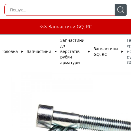
<<< Запчастини GQ, RC
Запчастини
Г
до
к
Запчастини
Головна
Запчастини
верстатів
н
►
►
►
►
GQ, RC
рубки
р
арматури
G