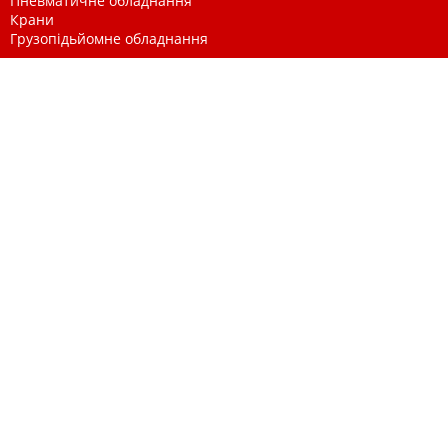
Пневматичне обладнання
Крани
Грузопідьйомне обладнання