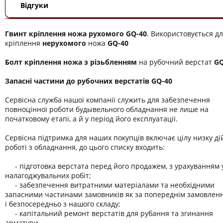
Відгуки
Гвинт кріплення ножа рухомого GQ-40
. Використовується д
кріплення
нерухомого
ножа
GQ-40
Болт кріплення ножа з різьбленням
на рубочний верстат
GQ
Запасні частини до рубочних верстатів GQ-40
Сервісна служба нашої компанії служить для забезпечення
повноцінної роботи будывельного обладнання не лише на
початковому етапі, а й у період його експлуатації.
Сервісна підтримка для наших покупців включає цілу низку ді
роботі з обладнання, до цього списку входить:
- підготовка верстата перед його продажем, з урахуванням у
налагоджувальних робіт;
- забезпечення витратними матеріалами та необхідними
запасними частинами замовників як за попереднім замовленн
і безпосередньо з нашого складу;
- капітальний ремонт верстатів для рубання та згинання
арматури.