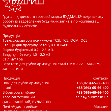
Група підприємств торгової марки БУДМАШ® веде велику
роботу із задоволення будь-яких запитів по комплектації
будівельних об'єктів.
Продукція
Трансформатори понижуючі ТСЗІ; ТСЗ; ОСМ; ОСЗ
Станції для прогріву бетону КТПОБ-80
Ящики будівельні 0,2 - 2,5 м 3.
Бадді для бетону 1,0 - 2,0 м3
Стіл муляра
Верстати для рубки арматурної сталі СМЖ-172, СМЖ-175,
запчастини
Продукція
Контакти
Ножі для рубки арматурної
+38(073)-65-66-400
сталі
+38(096)-65-66-400
Вібратори глибинні
+38(066)-65-66-400
Трос сантехнічний
sales@budmash.ua
(каналізаційний) БУДМАШ®
Печі «Чудо - грейка»
Магазин