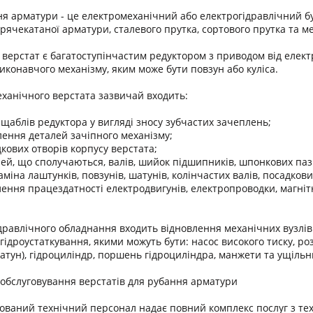
ня арматури - це електромеханічний або електрогідравлічний бу
арячекатаної арматури, сталевого прутка, сортового прутка та м
верстат є багатоступінчастим редуктором з приводом від елек
иконавчого механізму, яким може бути повзун або куліса.
ханічного верстата зазвичай входить:
 щаблів редуктора у вигляді зносу зубчастих зачеплень;
влення деталей зачіпного механізму;
кових отворів корпусу верстата;
лей, що сполучаються, валів, шийок підшипників, шпонкових паз
аміна лаштунків, повзунів, шатунів, колінчастих валів, посадкови
влення працездатності електродвигунів, електропроводки, магні
дравлічного обладнання входить відновлення механічних вузлів 
гідроустаткування, якими можуть бути: насос високого тиску, р
шатун), гідроциліндр, поршень гідроциліндра, манжети та ущільн
 обслуговування верстатів для рубання арматури
ований технічний персонал надає повний комплекс послуг з тех