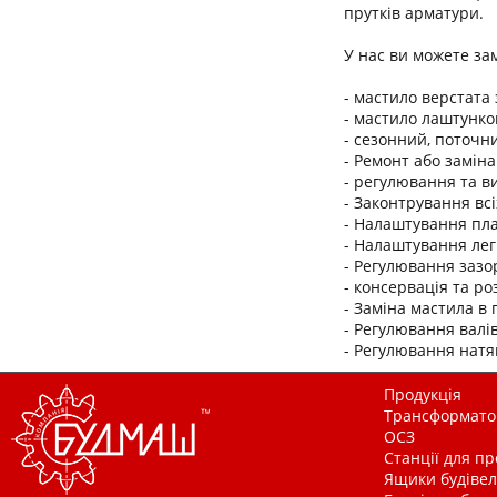
прутків арматури.
У нас ви можете зам
- мастило верстата 
- мастило лаштунко
- сезонний, поточн
- Ремонт або замін
- регулювання та в
- Законтрування всі
- Налаштування пла
- Налаштування лег
- Регулювання зазо
- консервація та ро
- Заміна мастила в
- Регулювання валів
- Регулювання натя
Продукція
Трансформатор
ОСЗ
Станції для п
Ящики будівельн