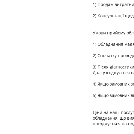
1) Продаж витратних
2) Консультації що
Умови прийому обла
1) Обладнання має б
2) Спочатку проводи
3) Після діагностик
Далі узгоджується в
4) Якщо замовник з
5) Якщо замовник ві
Ціни на наші послу
обладнання, що вия
погоджується на по