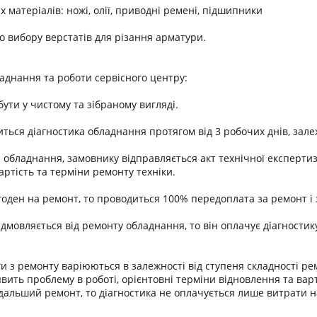
 матеріалів: ножі, олії, приводні ремені, підшипники
до вибору верстатів для різання арматури.
днання та роботи сервісного центру:
ути у чистому та зібраному вигляді.
ться діагностика обладнання протягом від 3 робочих днів, зале
и обладнання, замовнику відправляється акт технічної експерти
артість та терміни ремонту техніки.
годен на ремонт, то проводиться 100% передоплата за ремонт і 
дмовляється від ремонту обладнання, то він оплачує діагностик
ги з ремонту варіюються в залежності від ступеня складності р
вить проблему в роботі, орієнтовні терміни відновлення та варт
дальший ремонт, то діагностика не оплачується лише витрати н