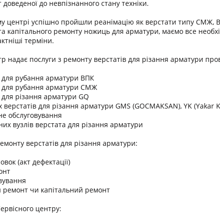
 доведеної до невпізнанного стану техніки.
у центрі успішно пройшли реанімацію як верстати типу СМЖ, ВПК
 та капітального ремонту ножиць для арматури, маємо все необхі
ктніші терміни.
р надає послуги з ремонту верстатів для різання арматури про
в для рубання арматури ВПК
в для рубання арматури СМЖ
в для різання арматури GQ
х верстатів для різання арматури GMS (GOCMAKSAN), YK (Yakar K
чне обслуговування
чних вузлів верстата для різання арматури
ремонту верстатів для різання арматури:
овок (акт дефектації)
онт
овування
й ремонт чи капітальний ремонт
Сервісного центру: