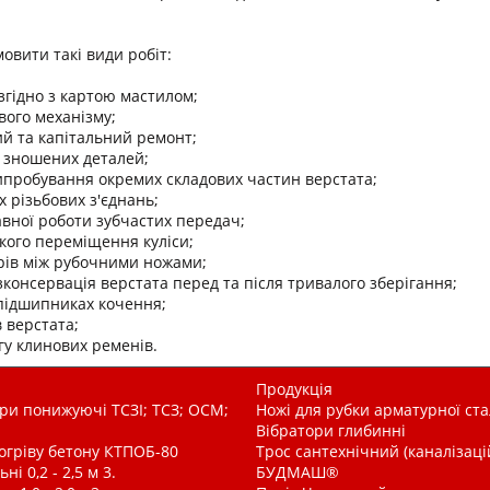
овити такі види робіт:
згідно з картою мастилом;
вого механізму;
ий та капітальний ремонт;
а зношених деталей;
ипробування окремих складових частин верстата;
х різьбових з'єднань;
вної роботи зубчастих передач;
кого переміщення куліси;
рів між рубочними ножами;
зконсервація верстата перед та після тривалого зберігання;
 підшипниках кочення;
 верстата;
гу клинових ременів.
Продукція
и понижуючі ТСЗІ; ТСЗ; ОСМ;
Ножі для рубки арматурної ста
Вібратори глибинні
рогріву бетону КТПОБ-80
Трос сантехнічний (каналізац
і 0,2 - 2,5 м 3.
БУДМАШ®