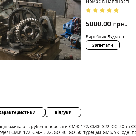
Немає в наявності
5000.00
грн.
Виробник
Будмаш
Запитати
Характеристики
Відгуки
вців оживають рубочні верстати СМЖ-172, СМЖ-322, GQ-40 та GQ
оделі СМЖ-172, СМЖ-322, GQ-40, GQ-50, турецькі GMS, YK: одні 