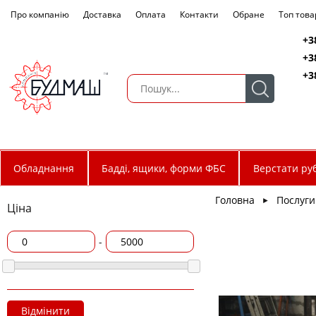
Про компанію
Доставка
Оплата
Контакти
Обране
Топ това
+3
+3
+3
Обладнання
Бадді, ящики, форми ФБС
Верстати руб
Головна
Послуги
►
Ціна
-
Відмінити