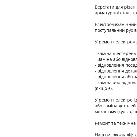
Верстати для різан
арматурної сталі, г
Електромеханічний 
поступальний рух в
У ремонт електроме
- заміна шестерень
- Заміна або відно
- відновлення посад
- відновлення дета
- відновлення або з
- заміна або відно
(якщо є).
У ремонт електрогі
або заміна деталей 
механізму (куліса, 
Ремонт та технічне
Наш висококваліфік