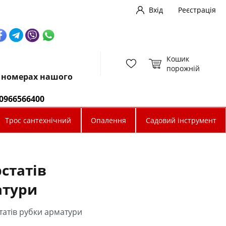
Вхід
Реєстрація
Кошик
порожній
х номерах нашого
0966566400
Трос сантехнічний
Опалення
Садовий інструмент
статів
атури
татів рубки арматури