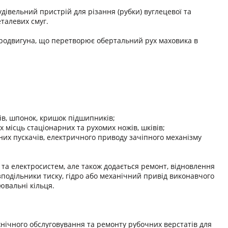
дівельний пристрій для різання (рубки) вуглецевої та
еталевих смуг.
тродвигуна, що перетворює обертальний рух маховика в
ів, шпонок, кришок підшипників;
х місць стаціонарних та рухомих ножів, шківів;
тних пускачів, електричного приводу зачіпного механізму
та електросистем, але також додається ремонт, відновлення
озподільники тиску, гідро або механічний привід виконавчого
ювальні кільця.
нічного обслуговування та ремонту рубочних верстатів для