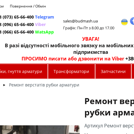
ри
Повернення / Обмін
8 (073) 65-66-400
Telegram
sales@budmash.ua
8 (096) 65-66-400
Viber
Графік: Пн-Пт з 8.00 до 17.00
8 (066) 65-66-400
WatsApp
УВАГА!
В разі відсутності мобільного звязку на мобільни
підприємства
ПРОСИМО писати або дзвонити на Viber
+38
ки, гнуття арматури
Трансформатори
Запчастини
Ремонт верстатів рубки арматури
►
Ремонт вер
рубки арм
Артикул Ремонт верс