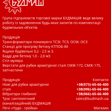
Група підприємств торгової марки БУДМАШ® веде велику
роботу із задоволення будь-яких запитів по комплектації
будівельних об'єктів.
Продукція
Трансформатори понижуючі ТСЗІ; ТСЗ; ОСМ; ОСЗ
Станції для прогріву бетону КТПОБ-80
Ящики будівельні 0,2 - 2,5 м 3.
Бадді для бетону 1,0 - 2,0 м3
Стіл муляра
Верстати для рубки арматурної сталі СМЖ-172, СМЖ-175,
запчастини
Продукція
Контакти
Ножі для рубки арматурної
+38(073)-65-66-400
сталі
+38(096)-65-66-400
Вібратори глибинні
+38(066)-65-66-400
Трос сантехнічний
sales@budmash.ua
(каналізаційний) БУДМАШ®
Печі «Чудо - грейка»
Магазин