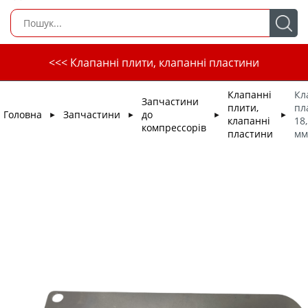
<<< Клапанні плити, клапанні пластини
Клапанні
Кл
Запчастини
плити,
пл
Головна
Запчастини
до
►
►
►
►
клапанні
18,
компрессорів
пластини
мм