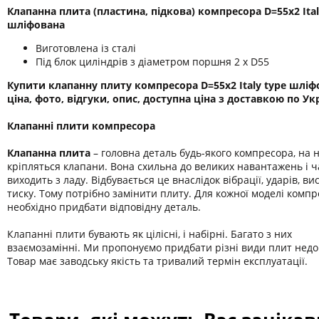
Клапанна плита (пластина, підкова) компресора D=55x2 Ital
шліфована
Виготовлена ​​із сталі
Під блок циліндрів з діаметром поршня 2 х D55
Купити клапанну плиту компресора D=55x2 Italy type шліф
ціна, фото, відгуки, опис, доступна ціна з доставкою по Укр
Клапанні плити компресора
Клапанна плита
– головна деталь будь-якого компресора, на н
кріпляться клапани. Вона схильна до великих навантажень і ч
виходить з ладу. Відбувається це внаслідок вібрації, ударів, ви
тиску. Тому потрібно замінити плиту. Для кожної моделі комп
необхідно придбати відповідну деталь.
Клапанні плити бувають як цілісні, і набірні. Багато з них
взаємозамінні. Ми пропонуємо придбати різні види плит недо
Товар має заводську якість та тривалий термін експлуатації.