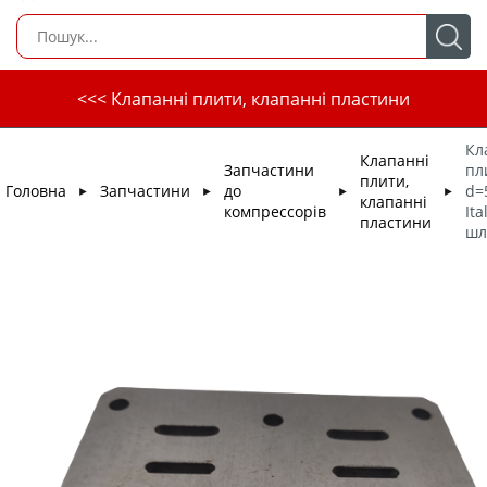
<<< Клапанні плити, клапанні пластини
Кл
Клапанні
Запчастини
пл
плити,
Головна
Запчастини
до
d=
►
►
►
►
клапанні
компрессорів
Ita
пластини
шл