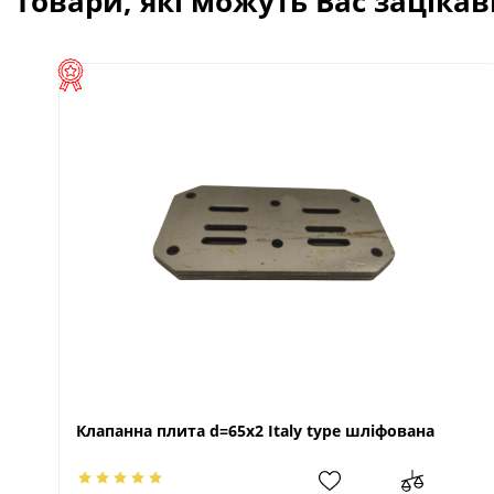
Товари, які можуть Вас заціка
Клапанна плита d=65x2 Italy type шліфована