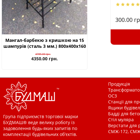
300.00
гр
Мангал-барбекю з кришкою на 15
шампурів (сталь 3 мм.) 800х400х160
4785.00
грн.
4350.00
грн.
Продукція
Трансформатор
ОСЗ
Станції для п
Ящики будівельн
Бадді для бетон
Група підприємств торгової марки
Стіл муляра
БУДМАШ® веде велику роботу із
Верстати для 
задоволення будь-яких запитів по
СМЖ-172, СМЖ
комплектації будівельних об'єктів.