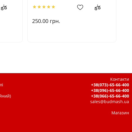
250.00
грн.
20
Контакти
лі
+38(073)-65-66-400
+38(096)-65-66-400
ійний)
+38(066)-65-66-400
sales@budmash.ua
Магазин