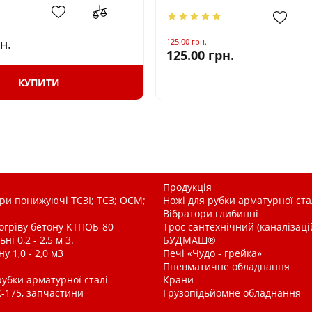
н.
125.00
грн.
125.00
грн.
КУПИТИ
Продукція
и понижуючі ТСЗІ; ТСЗ; ОСМ;
Ножі для рубки арматурної ста
Вібратори глибинні
рогріву бетону КТПОБ-80
Трос сантехнічний (каналізац
і 0,2 - 2,5 м 3.
БУДМАШ®
у 1,0 - 2,0 м3
Печі «Чудо - грейка»
Пневматичне обладнання
рубки арматурної сталі
Крани
-175, запчастини
Грузопідьйомне обладнання