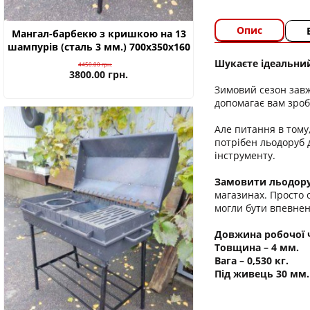
Опис
Мангал-барбекю з кришкою на 13
шампурів (сталь 3 мм.) 700х350х160
Шукаєте ідеальни
4450.00
грн.
3800.00
грн.
Зимовий сезон завж
допомагає вам зроб
Але питання в тому
потрібен льодоруб 
інструменту.
Замовити льодор
магазинах. Просто о
могли бути впевнені
Довжина робочої ч
Товщина – 4 мм.
Вага – 0,530 кг.
Під живець 30 мм.