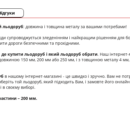
Відгуки
й льодоруб
: довжина і товщина металу за вашими потребами!
ди супроводжується зледенінням і найкращим рішенням для боро
ити дороги безпечними та прохідними.
,
де купити льодоруб і який льодоруб обрати
. Наш інтернет
довжиною 150 мм, 200 мм або 250 мм, і з товщиною металу 4 мм,
уб
в нашому інтернет-магазині - це швидко і зручно. Вам не потр
беріть той льодоруб, який підходить Вам, і замовте його онлайн
 в своєму виборі.
астини – 200 мм.