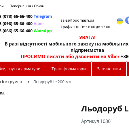
ри
Повернення / Обмін
8 (073) 65-66-400
Telegram
sales@budmash.ua
8 (096) 65-66-400
Viber
Графік: Пн-Пт з 8.00 до 17.00
8 (066) 65-66-400
WatsApp
УВАГА!
В разі відсутності мобільного звязку на мобільни
підприємства
ПРОСИМО писати або дзвонити на Viber
+38
ки, гнуття арматури
Трансформатори
Запчастини
 інструмент
Льодоруб L=200 мм.
►
мм.
Льодоруб L
Артикул 10301