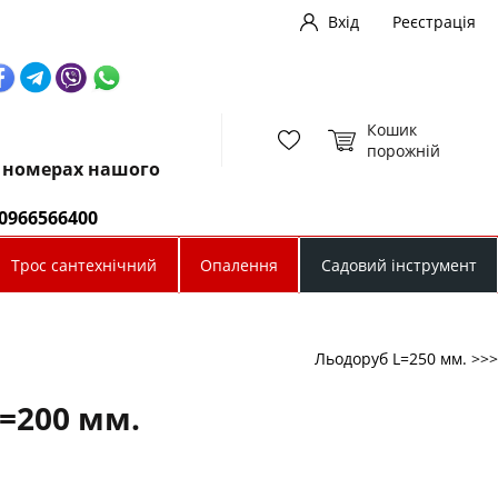
Вхід
Реєстрація
Кошик
порожній
х номерах нашого
0966566400
Трос сантехнічний
Опалення
Садовий інструмент
Льодоруб L=250 мм. >>>
=200 мм.