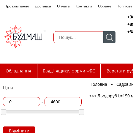
Про компанію
Доставка
Оплата
Контакти
Обране
Топ това
+3
+3
+3
Обладнання
Бадді, ящики, форми ФБС
Верстати руб
Головна
Садовий
►
Ціна
<<< Льодоруб L=150 
-
Відмінити