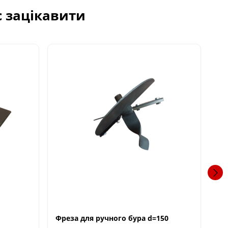
с зацікавити
Фреза для ручного бура d=150
Фр