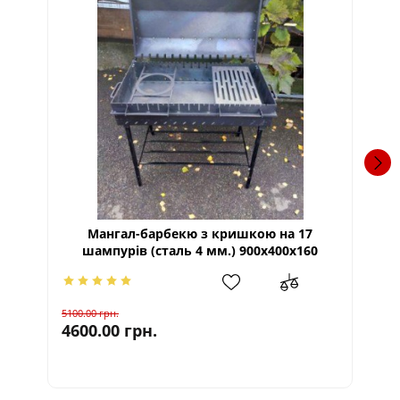
Мангал-барбекю з кришкою на 17
шампурів (сталь 4 мм.) 900х400х160
5100.00
грн.
478
4600.00
грн.
43