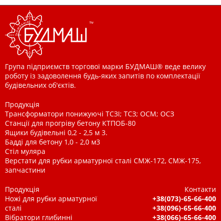
Група підприємств торгової марки БУДМАШ® веде велику
роботу із задоволення будь-яких запитів по комплектації
будівельних об'єктів.
Продукція
Трансформатори понижуючі ТСЗІ; ТСЗ; ОСМ; ОСЗ
Станції для прогріву бетону КТПОБ-80
Ящики будівельні 0,2 - 2,5 м 3.
Бадді для бетону 1,0 - 2,0 м3
Стіл муляра
Верстати для рубки арматурної сталі СМЖ-172, СМЖ-175,
запчастини
Продукція
Контакти
Ножі для рубки арматурної
+38(073)-65-66-400
сталі
+38(096)-65-66-400
Вібратори глибинні
+38(066)-65-66-400