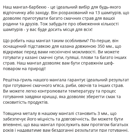
Наш мангал-барбекю - це ідеальний вибір для будь-якого
відпочинку або заходу. Він розрахований на 13 шампурів, що
дозволяє приготувати багато смачних страв для вашої
родини та друзів. Тож забудьте про обмеження кількості
шампурів - у вас буде досить місця для всіх!
Що робить наш мангал таким особливим? По-перше, він
оснащений підставкою для казана довжиною 350 мм., що
відкриває перед вами нескінчені можливості. Ви можете
готувати у казані смачні супи, гуляші, плови та багато інших
страв. Наш мангал дозволяє вам бути справжнім шеф-
поваром на природі!
Решітка-гриль нашого мангала гарантує ідеальний результат
при готуванні смачного м'яса, риби, овочів та інших страв.
Ви можете легко контролювати температуру та процес
готування завдяки кришці, яка дозволяє зберегти смак та
соковитість продуктів.
Товщина металу в нашому мангалі становить 3 мм., що
забезпечує його міцність та довговічність. Ви можете бути
впевнені, що ваш мангал прослужить вам протягом багатьох
років і надаватиме вам бездоганні результати при готуванні.