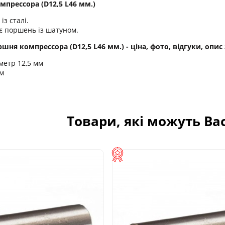
прессора (D12,5 L46 мм.)
із сталі.
є поршень із шатуном.
ня компрессора (D12,5 L46 мм.) - ціна, фото, відгуки, опис
метр 12,5 мм
м
Товари, які можуть Ва