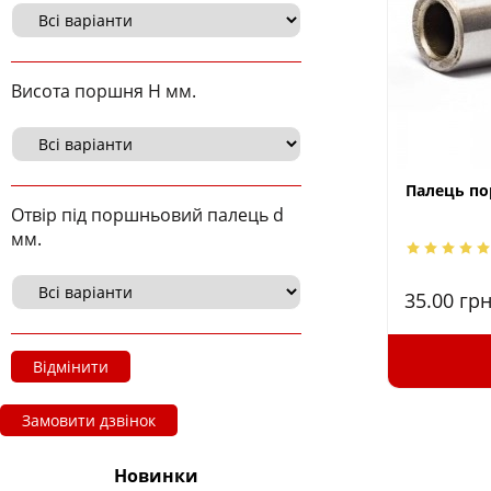
Висота поршня H мм.
Палець по
Отвір під поршньовий палець d
мм.
35.00
грн
Відмінити
Замовити дзвінок
Новинки