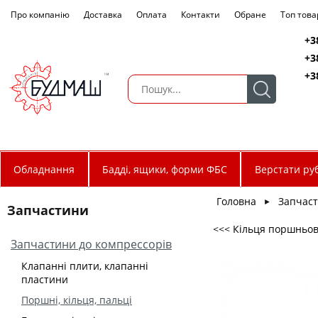
Про компанію
Доставка
Оплата
Контакти
Обране
Топ това
+3
+3
+3
Обладнання
Бадді, ящики, форми ФБС
Верстати руб
Головна
Запчас
►
Запчастини
<<< Кільця поршньові
Запчастини до компрессорів
Клапанні плити, клапанні
пластини
Поршні, кільця, пальці