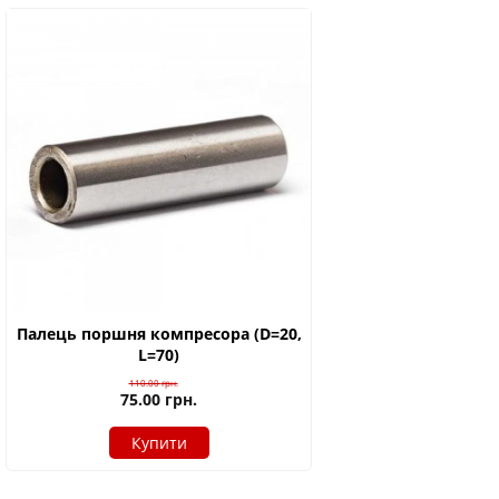
Палець поршня компресора (D=20,
L=70)
110.00
грн.
75.00
грн.
Купити