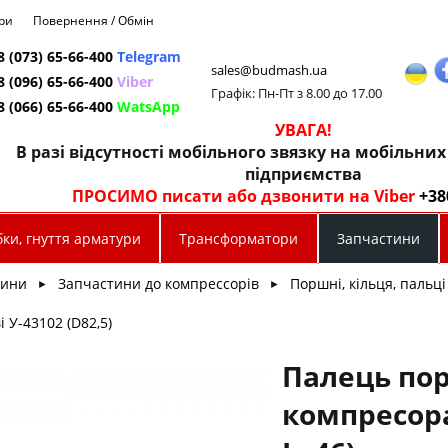
ри
Повернення / Обмін
8 (073) 65-66-400
Telegram
sales@budmash.ua
8 (096) 65-66-400
Viber
Графік: Пн-Пт з 8.00 до 17.00
8 (066) 65-66-400
WatsApp
УВАГА!
В разі відсутності мобільного звязку на мобільни
підприємства
ПРОСИМО писати або дзвонити на Viber
+38
ки, гнуття арматури
Трансформатори
Запчастини
тини
Запчастини до компрессорів
Поршні, кільця, пальці
►
►
 У-43102 (D82,5)
Палець по
компресора