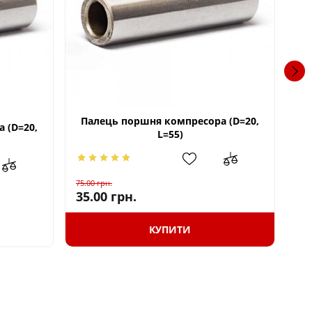
Палець поршня компресора (D=20,
 (D=20,
Кі
L=55)
75.00
грн.
125
35.00
грн.
65
КУПИТИ