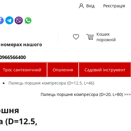
Вхід
Реєстрація
Кошик
порожній
х номерах нашого
0966566400
Трос сантехнічний
Опалення
Садовий інструмент
Палець поршня компресора (D=12.5, L=46)
►
Палець поршня компресора (D=20, L=80) >>>
ршня
 (D=12.5,