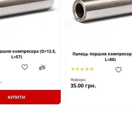
ршня компресора (D=12.5,
Палець поршня компресора
L=57)
L=80)
.
75.00
грн.
35.00
грн.
КУПИТИ