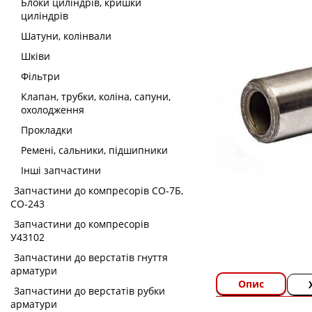
Блоки циліндрів, кришки
циліндрів
Шатуни, колінвали
Шківи
Фільтри
Клапан, трубки, коліна, сапуни,
охолодження
Прокладки
Ремені, сальники, підшипники
Інші запчастини
Запчастини до компресорів СО-7Б,
СО-243
Запчастини до компресорів
У43102
Запчастини до верстатів гнуття
арматури
Опис
Запчастини до верстатів рубки
арматури