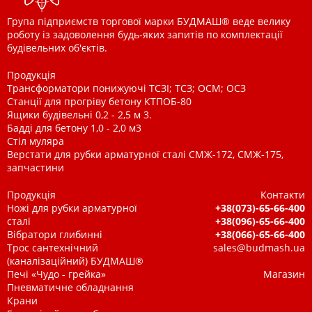
Група підприємств торгової марки БУДМАШ® веде велику
роботу із задоволення будь-яких запитів по комплектації
будівельних об'єктів.
Продукція
Трансформатори понижуючі ТСЗІ; ТСЗ; ОСМ; ОСЗ
Станції для прогріву бетону КТПОБ-80
Ящики будівельні 0,2 - 2,5 м 3.
Бадді для бетону 1,0 - 2,0 м3
Стіл муляра
Верстати для рубки арматурної сталі СМЖ-172, СМЖ-175,
запчастини
Продукція
Контакти
Ножі для рубки арматурної
+38(073)-65-66-400
сталі
+38(096)-65-66-400
Вібратори глибинні
+38(066)-65-66-400
Трос сантехнічний
sales@budmash.ua
(каналізаційний) БУДМАШ®
Печі «Чудо - грейка»
Магазин
Пневматичне обладнання
Крани