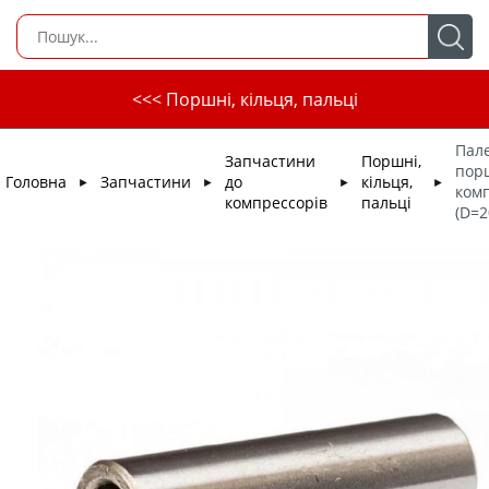
<<< Поршні, кільця, пальці
Пал
Запчастини
Поршні,
пор
Головна
Запчастини
до
кільця,
►
►
►
►
ком
компрессорів
пальці
(D=2