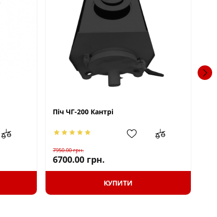
Гр
Піч ЧГ-200 Кантрі
7950.00
грн.
17
6700.00
грн.
КУПИТИ