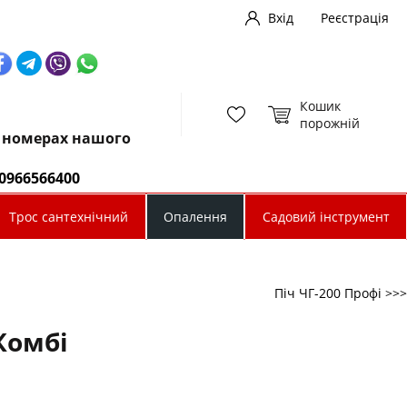
Вхід
Реєстрація
Кошик
порожній
х номерах нашого
0966566400
Трос сантехнічний
Опалення
Садовий інструмент
Піч ЧГ-200 Профі >>>
Комбі