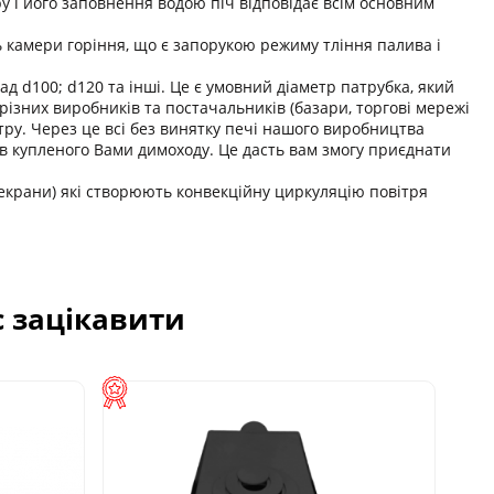
ру і його заповнення водою піч відповідає всім основним
камери горіння, що є запорукою режиму тління палива і
д d100; d120 та інші. Це є умовний діаметр патрубка, який
різних виробників та постачальників (базари, торгові мережі
тру. Через це всі без винятку печі нашого виробництва
ів купленого Вами димоходу. Це дасть вам змогу приєднати
(екрани) які створюють конвекційну циркуляцію повітря
с зацікавити