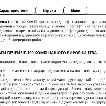
Характеристики
Відгуки
Відео
чна Піч ЧГ-100 Комбі
призначена для ефективного та тривало
о-печі – процес газогенерації включає піроліз (тління палива 
діляються при тлінні газів за допомогою форсунок допалюванн
приміщення відбувається за рахунок природної циркуляції повітря
годин безперервної роботи.
АГИ ПЕЧЕЙ ЧГ-100 КОМБІ НАШОГО ВИРОБНИЦТВА
допаливні, які виготовляє наше підриємство, відповідають всім 
хнічні вимоги це є стандарт підприємства на виготовляєму проду
еку.
ні дверки всіх без винятку печей мають дуже зручний та надій
опіки рук при користуванні піччю навіть без захисних рукавич
тині задньої стінки печі ми бачимо два різьбових згони, через 
ро системи опалення із одним радіатором окремого приміщення 
хідний згони находяться на різних рівнях горизонту установки п
ляцію теплоносія (води) здійснити під дією конвекції, без циркул