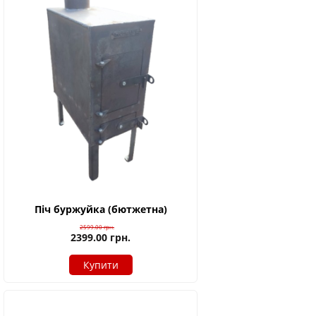
Піч буржуйка (бютжетна)
2599.00
грн.
2399.00
грн.
Купити