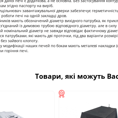
ія даної печі є додаткова, а не основна. Без застосування конту
ам згідно паспорту на виріб.
ущільнювач завантажувальної дверки забезпечує герметичність 
 роботи печі на одній закладці дров.
бників мають обозначений діаметр вихідного патрубка, як прикла
з'єднаний із димовою трубою відповідного діаметру. але в силу 
ний номінальний діаметр не завжди відповідає фактичному діаме
я патрубками, які мають дві проточки, під два варіанти розмір
 без зайвого клопоту.
ку модифікації наших печей по бокам мають металеві накладки 
и горіння печі.
Товари, які можуть Ва