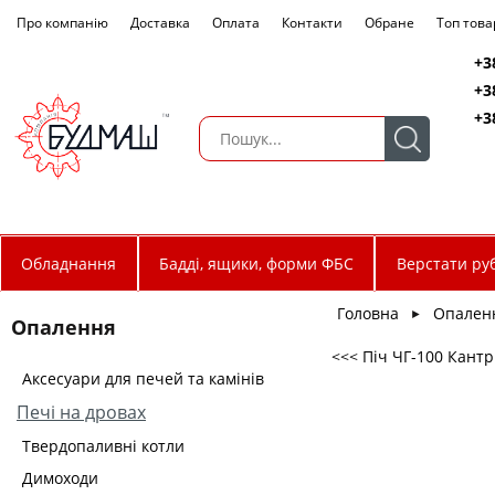
Про компанію
Доставка
Оплата
Контакти
Обране
Топ това
+3
+3
+3
Обладнання
Бадді, ящики, форми ФБС
Верстати руб
Головна
Опален
►
Опалення
<<< Піч ЧГ-100 Кантр
Аксесуари для печей та камінів
Печі на дровах
Твердопаливні котли
Димоходи