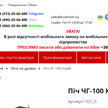
ри
Повернення / Обмін
8 (073) 65-66-400
Telegram
sales@budmash.ua
8 (096) 65-66-400
Viber
Графік: Пн-Пт з 8.00 до 17.00
8 (066) 65-66-400
WatsApp
УВАГА!
В разі відсутності мобільного звязку на мобільни
підприємства
ПРОСИМО писати або дзвонити на Viber
+38
ки, гнуття арматури
Трансформатори
Запчастини
ня
Печі на дровах
Піч ЧГ-100 Комбі
►
►
і
Піч ЧГ-100 
Артикул 1521_0