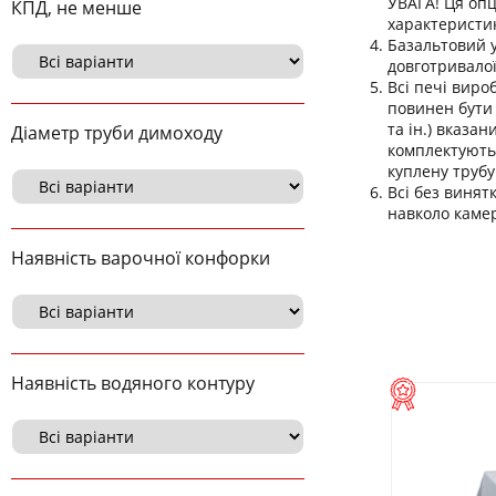
УВАГА! Ця опц
КПД, не менше
характеристик
Базальтовий 
довготривалої
Всі печі виро
повинен бути 
та ін.) вказа
Діаметр труби димоходу
комплектуютьс
куплену трубу
Всі без винят
навколо камер
Наявність варочної конфорки
Наявність водяного контуру