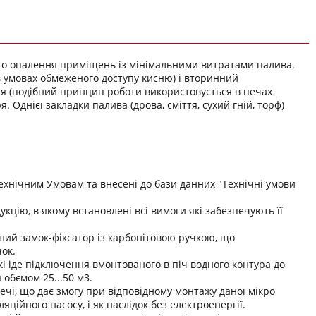
го опалення приміщень із мінімальними витратами палива.
в умовах обмеженого доступу кисню) і вторинний
я (подібний принцип роботи використовується в печах
. Однієї закладки палива (дрова, сміття, сухий гній, торф)
Технічним Умовам та внесені до бази данних "Технічні умови
кцію, в якому встановлені всі вимоги які забезпечують її
ний замок-фіксатор із карбонітовою ручкою, що
ок.
які іде підключення вмонтованого в піч водного контура до
обємом 25...50 м3.
ечі, що дає змогу при відповідному монтажу даної мікро
яційного насосу, і як наслідок без електроенергії.