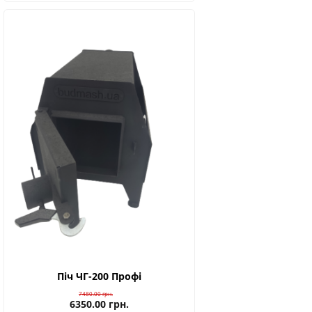
Піч ЧГ-200 Профі
7480.00
грн.
6350.00
грн.