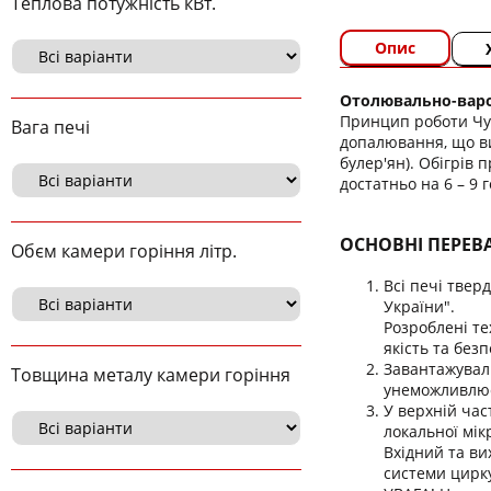
Теплова потужність кВт.
Опис
Отолювально-варо
Принцип роботи Чуд
Вага печі
допалювання, що ви
булер'ян). Обігрів 
достатньо на 6 – 9 
ОСНОВНІ ПЕРЕВ
Обєм камери горіння літр.
Всі печі твер
України".
Розроблені те
якість та безп
Завантажуваль
Товщина металу камери горіння
унеможливлює 
У верхній час
локальної мік
Вхідний та ви
системи цирку