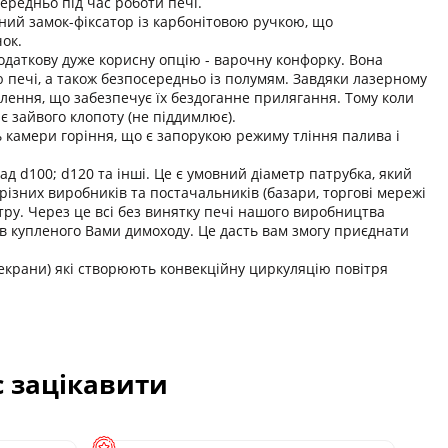
ередньо під час роботи печі.
ний замок-фіксатор із карбонітовою ручкою, що
ок.
 додаткову дуже корисну опцію - варочну конфорку. Вона
 печі, а також безпосередньо із полумям. Завдяки лазерному
влення, що забезпечує їх бездоганне прилягання. Тому коли
є зайвого клопоту (не піддимлює).
камери горіння, що є запорукою режиму тління палива і
д d100; d120 та інші. Це є умовний діаметр патрубка, який
різних виробників та постачальників (базари, торгові мережі
тру. Через це всі без винятку печі нашого виробництва
ів купленого Вами димоходу. Це дасть вам змогу приєднати
(екрани) які створюють конвекційну циркуляцію повітря
с зацікавити