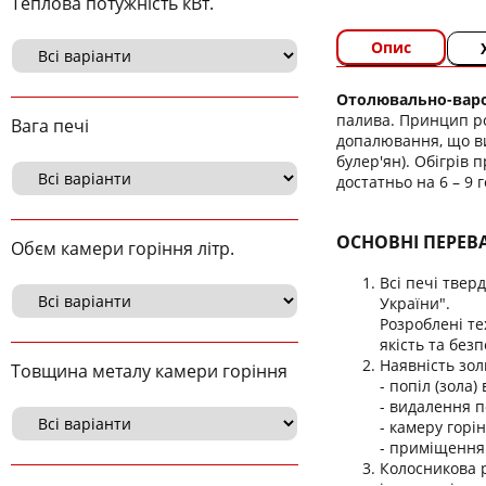
Теплова потужність кВт.
Опис
Отолювально-вароч
палива. Принцип ро
Вага печі
допалювання, що ви
булер'ян). Обігрів 
достатньо на 6 – 9 
ОСНОВНІ ПЕРЕВ
Обєм камери горіння літр.
Всі печі твер
України".
Розроблені те
якість та безп
Наявність зол
Товщина металу камери горіння
- попіл (зола
- видалення п
- камеру горі
- приміщення 
Колосникова р