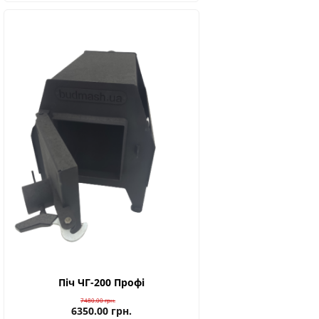
Піч ЧГ-200 Профі
7480.00
грн.
6350.00
грн.