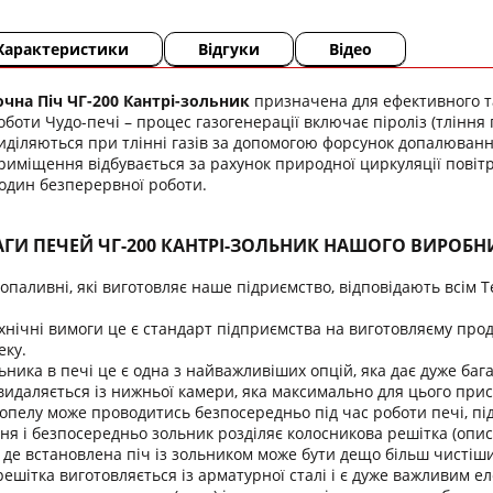
Характеристики
Відгуки
Відео
на Піч ЧГ-200 Кантрі-зольник
призначена для ефективного т
боти Чудо-печі – процес газогенерації включає піроліз (тління
діляються при тлінні газів за допомогою форсунок допалюванн
приміщення відбувається за рахунок природної циркуляції повітря
годин безперервної роботи.
АГИ ПЕЧЕЙ ЧГ-200 КАНТРІ-ЗОЛЬНИК НАШОГО ВИРОБ
допаливні, які виготовляє наше підриємство, відповідають всім 
хнічні вимоги це є стандарт підприємства на виготовляєму проду
еку.
ьника в печі це є одна з найважливіших опцій, яка дає дуже бага
) видаляється із нижньої камери, яка максимально для цього при
опелу може проводитись безпосередньо під час роботи печі, під
ння і безпосередньо зольник розділяє колосникова решітка (опи
де встановлена піч із зольником може бути дещо більш чистіш
ешітка виготовляється із арматурної сталі і є дуже важливим е