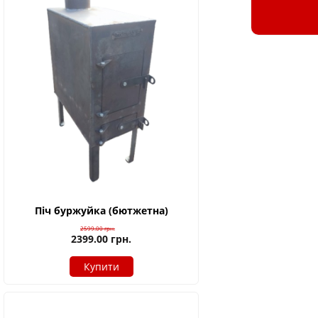
Піч буржуйка (бютжетна)
2599.00
грн.
2399.00
грн.
Купити