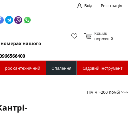
Вхід
Реєстрація
Кошик
порожній
х номерах нашого
0966566400
Трос сантехнічний
Опалення
Садовий інструмент
Піч ЧГ-200 Комбі >>>
Кантрі-