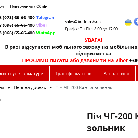
ри
Повернення / Обмін
8 (073) 65-66-400
Telegram
sales@budmash.ua
8 (096) 65-66-400
Viber
Графік: Пн-Пт з 8.00 до 17.00
8 (066) 65-66-400
WatsApp
УВАГА!
В разі відсутності мобільного звязку на мобільни
підприємства
ПРОСИМО писати або дзвонити на Viber
+38
ки, гнуття арматури
Трансформатори
Запчастини
ня
Печі на дровах
Піч ЧГ-200 Кантрі-зольник
►
►
і
Піч ЧГ-200 
зольник