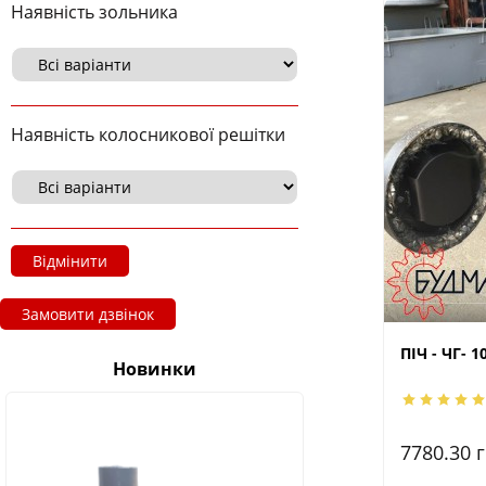
Наявність зольника
Наявність колосникової решітки
Відмінити
Замовити дзвінок
ПІЧ - ЧГ- 1
Новинки
7780.30
г