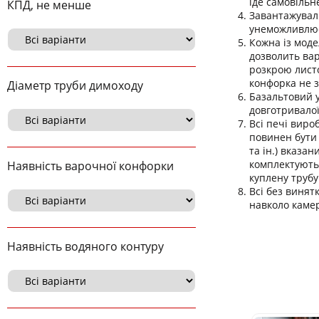
іде самовільн
КПД, не менше
Завантажуваль
унеможливлює 
Кожна із моде
дозволить вар
розкрою листо
конфорка не з
Діаметр труби димоходу
Базальтовий 
довготривалої
Всі печі виро
повинен бути 
та ін.) вказа
комплектуютьс
Наявність варочної конфорки
куплену трубу
Всі без винят
навколо камер
Наявність водяного контуру