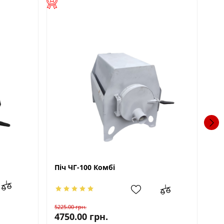
Піч ЧГ-100 Комбі
Пі
5225.00
грн.
59
4750.00
грн.