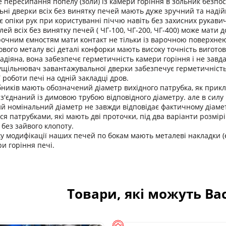
е пересипання попелу (золи) із камери горіння в зольник безпос
ні дверки всіх без винятку печей мають дуже зручний та надій
опіки рук при користуванні піччю навіть без захисних рукавич
лей всіх без винятку печей ( ЧГ-100, ЧГ-200, ЧГ-400) може мати
очним ємностям мати контакт не тільки із варочною поверхнею
вого металу всі деталі конфорки мають високу точність вигото
адіяна, вона забезпечє герметичність камери горіння і не завда
ущільнювач завантажувальної дверки забезпечує герметичність 
 роботи печі на одній закладці дров.
бників мають обозначений діаметр вихідного патрубка, як прикла
з'єднаний із димовою трубою відповідного діаметру. але в силу 
ний номінальний діаметр не завжди відповідає фактичному діаме
я патрубками, які мають дві проточки, під два варіанти розмір
 без зайвого клопоту.
ку модифікації наших печей по бокам мають металеві накладки 
и горіння печі.
Товари, які можуть Ва