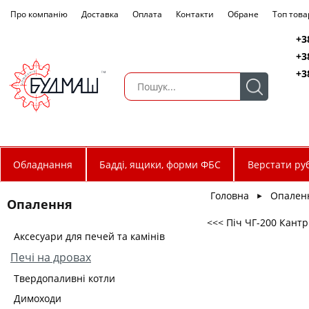
Про компанію
Доставка
Оплата
Контакти
Обране
Топ това
+3
+3
+3
Обладнання
Бадді, ящики, форми ФБС
Верстати руб
Головна
Опален
►
Опалення
<<< Піч ЧГ-200 Кантр
Аксесуари для печей та камінів
Печі на дровах
Твердопаливні котли
Димоходи