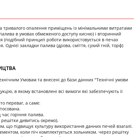
а тривалого опалення приміщень із мінімальними витратами
 палива в умовах обмеженого доступу кисню) і вторинний
я (подібний принцип роботи використовується в печах
. Однієї закладки палива (дрова, сміття, сухий гній, торф)
НИЦТВА
Технічним Умовам та внесені до бази данних "Технічні умови
кцію, в якому встановлені всі вимоги які забезпечують її
то переваг, а саме:
стосована.
 час горіння палива.
с решітки дивитись окремо).
им, що підвищує культуру використання данних печей взагалі.
лементом, коли піч комплектується зольником. через решітку