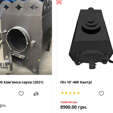
00 Кам'янка-сауна (2021)
Піч ЧГ-400 Кантрі
10285.00
грн.
рн.
8900.00
грн.