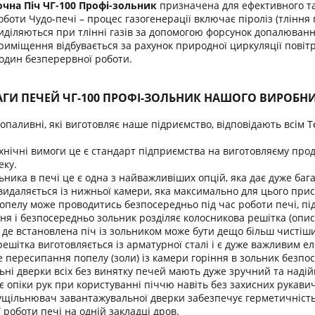
чна Піч ЧГ-100 Профі-зольник
призначена для ефективного т
боти Чудо-печі – процес газогенерації включає піроліз (тління
діляються при тлінні газів за допомогою форсунок допалюванн
приміщення відбувається за рахунок природної циркуляції повітря
годин безперервної роботи.
АГИ ПЕЧЕЙ ЧГ-100 ПРОФІ-ЗОЛЬНИК НАШОГО ВИРОБН
допаливні, які виготовляє наше підриємство, відповідають всім 
хнічні вимоги це є стандарт підприємства на виготовляєму проду
еку.
ьника в печі це є одна з найважливіших опцій, яка дає дуже бага
) видаляється із нижньої камери, яка максимально для цього при
опелу може проводитись безпосередньо під час роботи печі, під
ння і безпосередньо зольник розділяє колосникова решітка (опи
де встановлена піч із зольником може бути дещо більш чистіш
ешітка виготовляється із арматурної сталі і є дуже важливим е
е пересипання попелу (золи) із камери горіння в зольник безпос
ні дверки всіх без винятку печей мають дуже зручний та надій
опіки рук при користуванні піччю навіть без захисних рукавич
ущільнювач завантажувальної дверки забезпечує герметичність 
 роботи печі на одній закладці дров.