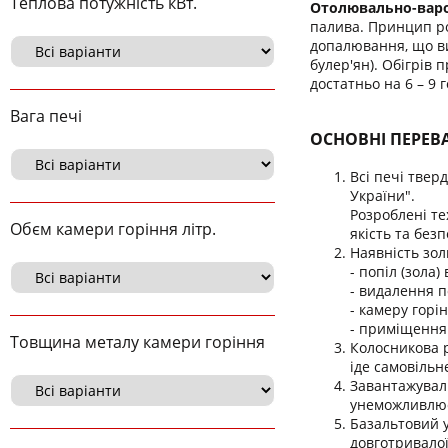
Теплова потужність кВт.
Отолювально-варо
палива. Принцип ро
допалювання, що ви
булер'ян). Обігрів 
достатньо на 6 – 9 
Вага печі
ОСНОВНІ ПЕРЕВ
Всі печі твер
України".
Розроблені те
Обєм камери горіння літр.
якість та безп
Наявність зол
- попіл (зола
- видалення п
- камеру горі
- приміщення 
Товщина металу камери горіння
Колосникова р
іде самовільн
Завантажуваль
унеможливлює 
Базальтовий 
довготривалої