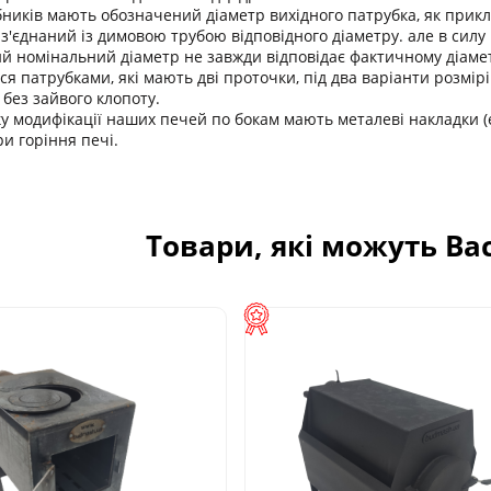
бників мають обозначений діаметр вихідного патрубка, як прикла
з'єднаний із димовою трубою відповідного діаметру. але в силу 
ний номінальний діаметр не завжди відповідає фактичному діаме
я патрубками, які мають дві проточки, під два варіанти розмір
 без зайвого клопоту.
ку модифікації наших печей по бокам мають металеві накладки 
и горіння печі.
Товари, які можуть Ва