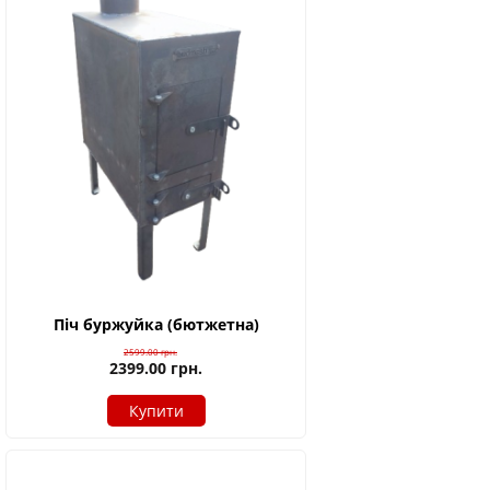
Піч буржуйка (бютжетна)
2599.00
грн.
2399.00
грн.
Купити