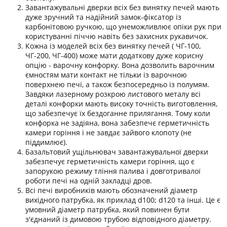
Завантажувальні дверки всіх без винятку печей мають
дуже зручний та надійний замок-фіксатор із
карбонітовою ручкою, що унеможливлює опіки рук при
користуванні піччю навіть без захисних рукавичок.
Кожна із моделей всіх без винятку печей ( ЧГ-100,
ЧГ-200, ЧГ-400) може мати додаткову дуже корисну
опцію - варочну конфорку. Вона дозволить варочним
ємностям мати контакт не тільки із варочною
поверхнею печі, а також безпосередньо із полумям.
Завдяки лазерному розкрою листового металу всі
деталі конфорки мають високу точність виготовлення,
що забезпечує їх бездоганне прилягання. Тому коли
конфорка не задіяна, вона забезпечє герметичність
камери горіння і не завдає зайвого клопоту (не
піддимлює).
Базальтовий ущільнювач завантажувальної дверки
забезпечує герметичність камери горіння, що є
запорукою режиму тління палива і довготривалої
роботи печі на одній закладці дров.
Всі печі виробників мають обозначений діаметр
вихідного патрубка, як приклад d100; d120 та інші. Це є
умовний діаметр патрубка, який повинен бути
з'єднаний із димовою трубою відповідного діаметру.