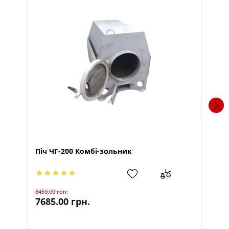
Пі
Піч ЧГ-200 Комбі-зольник
107
8450.00
грн.
93
7685.00
грн.