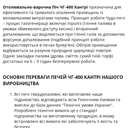
Отолювально-варочна Піч ЧГ-400 Кантрі
призначена для
ефективного та тривалого опалення приміщень із
мінімальними витратами палива. Принцип роботи Чудо-печі
– процес газогенерації включає піроліз (тління палива в
умовах обмеженого доступу кисню) і вторинний
допалювання, що виділяються при тлінні газів за допомогою
форсунок допалювання (подібний принцип роботи
використовується в печах булер'ян). Обігрів приміщення
відбувається за рахунок природної циркуляції повітря.
Однієї закладки палива (дрова, сміття, сухий гній, торф)
достатньо на 6 – 9 годин безперервної роботи.
ОСНОВНІ ПЕРЕВАГИ ПЕЧЕЙ ЧГ-400 КАНТРІ НАШОГО
ВИРОБНИЦТВА
Всі печі твердопаливні, які виготовляє наше
підриємство, відповідають всім Технічним Умовам та
внесені до бази данних "Технічні умови України".
Розроблені технічні вимоги це є стандарт
підприємства на виготовляєму продукцію, в якому
встановлені всі вимоги які забезпечують її якість та
безпеку.