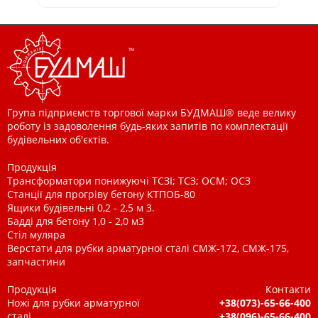
Група підприємств торгової марки БУДМАШ® веде велику
роботу із задоволення будь-яких запитів по комплектації
будівельних об'єктів.
Продукція
Трансформатори понижуючі ТСЗІ; ТСЗ; ОСМ; ОСЗ
Станції для прогріву бетону КТПОБ-80
Ящики будівельні 0,2 - 2,5 м 3.
Бадді для бетону 1,0 - 2,0 м3
Стіл муляра
Верстати для рубки арматурної сталі СМЖ-172, СМЖ-175,
запчастини
Продукція
Контакти
Ножі для рубки арматурної
+38(073)-65-66-400
сталі
+38(096)-65-66-400