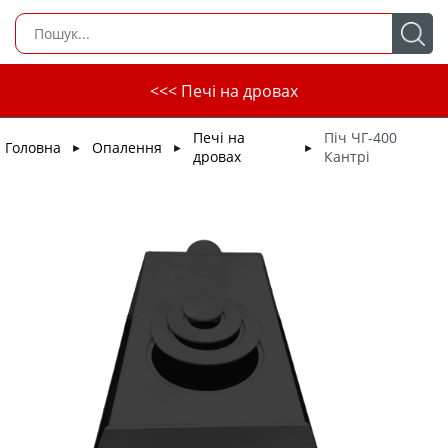
<<< Печі на дровах
Печі на
Піч ЧГ-400
Головна
Опалення
►
►
►
дровах
Кантрі