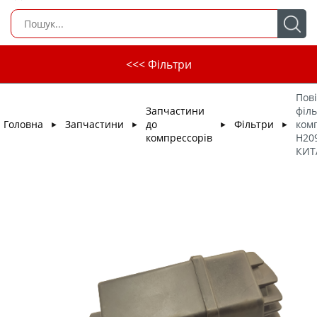
<<< Фільтри
Пов
Запчастини
філь
Головна
Запчастини
до
Фільтри
ком
►
►
►
►
компрессорів
Н20
КИТ