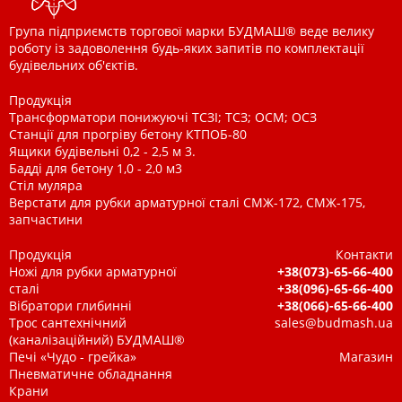
Група підприємств торгової марки БУДМАШ® веде велику
роботу із задоволення будь-яких запитів по комплектації
будівельних об'єктів.
Продукція
Трансформатори понижуючі ТСЗІ; ТСЗ; ОСМ; ОСЗ
Станції для прогріву бетону КТПОБ-80
Ящики будівельні 0,2 - 2,5 м 3.
Бадді для бетону 1,0 - 2,0 м3
Стіл муляра
Верстати для рубки арматурної сталі СМЖ-172, СМЖ-175,
запчастини
Продукція
Контакти
Ножі для рубки арматурної
+38(073)-65-66-400
сталі
+38(096)-65-66-400
Вібратори глибинні
+38(066)-65-66-400
Трос сантехнічний
sales@budmash.ua
(каналізаційний) БУДМАШ®
Печі «Чудо - грейка»
Магазин
Пневматичне обладнання
Крани