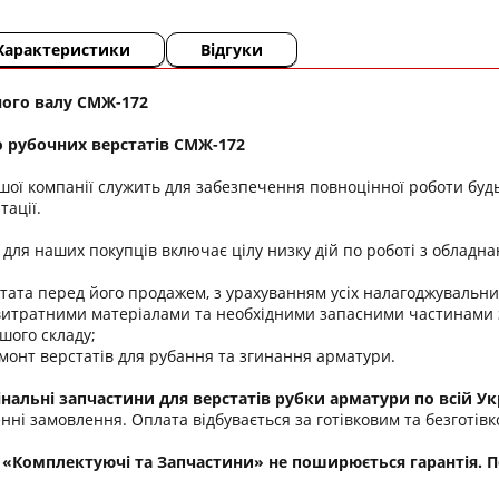
Характеристики
Відгуки
ого валу СМЖ-172
о рубочних верстатів СМЖ-172
шої компанії служить для забезпечення повноцінної роботи буд
тації.
для наших покупців включає цілу низку дій по роботі з обладнан
ата перед його продажем, з урахуванням усіх налагоджувальних
тратними матеріалами та необхідними запасними частинами за
шого складу;
онт верстатів для рубання та згинання арматури.
нальні запчастини для верстатів рубки арматури по всій Укр
нні замовлення. Оплата відбувається за готівковим та безготів
 «Комплектуючі та Запчастини» не поширюється гарантія. По