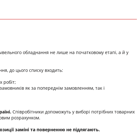
ывельного обладнання не лише на початковому етапі, а й у
ня, до цього списку входить:
 робіт;
мовників як за попереднім замовленням, так і
аїні.
Співробітники допоможуть у виборі потрібних товарних
ковим розрахунком.
зиції заміні та поверненню не підлягають.