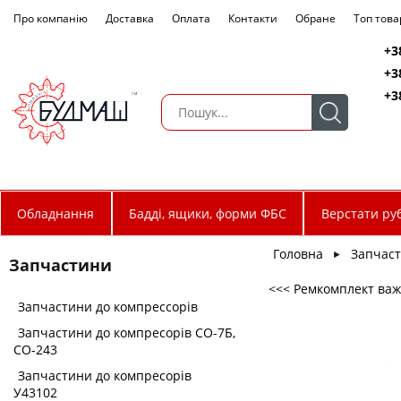
Про компанію
Доставка
Оплата
Контакти
Обране
Топ това
+3
+3
+3
Обладнання
Бадді, ящики, форми ФБС
Верстати руб
Головна
Запчас
►
Запчастини
<<< Ремкомплект ва
Запчастини до компрессорів
Запчастини до компресорів СО-7Б,
СО-243
Запчастини до компресорів
У43102