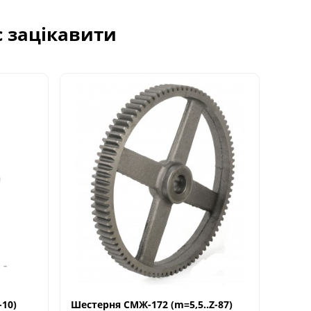
с зацікавити
-10)
Шестерня СМЖ-172 (m=5,5..Z-87)