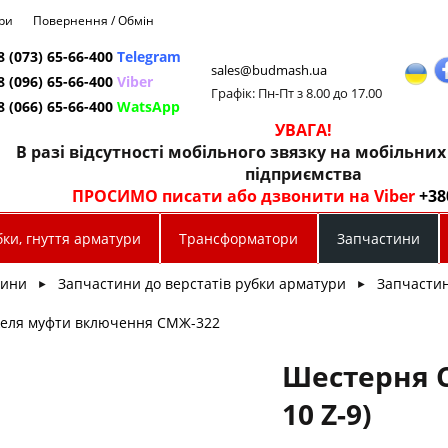
ри
Повернення / Обмін
8 (073) 65-66-400
Telegram
sales@budmash.ua
8 (096) 65-66-400
Viber
Графік: Пн-Пт з 8.00 до 17.00
8 (066) 65-66-400
WatsApp
УВАГА!
В разі відсутності мобільного звязку на мобільни
підприємства
ПРОСИМО писати або дзвонити на Viber
+38
ки, гнуття арматури
Трансформатори
Запчастини
тини
Запчастини до верстатів рубки арматури
Запчасти
►
►
желя муфти включення СМЖ-322
Шестерня 
10 Z-9)