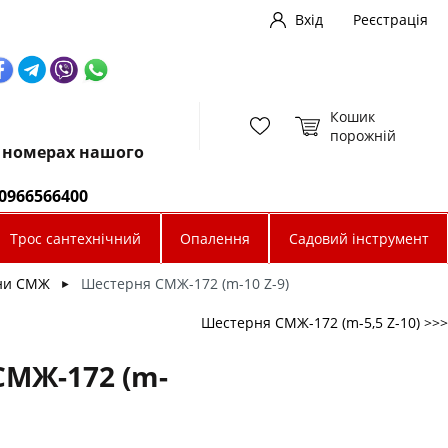
Вхід
Реєстрація
Кошик
порожній
х номерах нашого
0966566400
Трос сантехнічний
Опалення
Садовий інструмент
ни СМЖ
Шестерня СМЖ-172 (m-10 Z-9)
►
Шестерня СМЖ-172 (m-5,5 Z-10) >>>
СМЖ-172 (m-