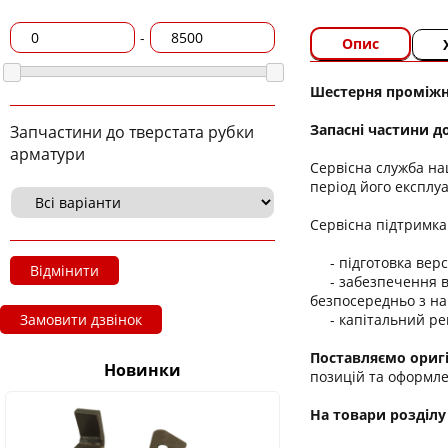
-
Опис
Шестерня проміжн
Запасні частини д
Запчастини до тверстата рубки
арматури
Сервісна служба на
період його експлуа
Сервісна підтримка 
- підготовка верст
Відмінити
- забезпечення ви
безпосередньо з на
- капітальний рем
Замовити дзвінок
Поставляємо оригі
Новинки
позицій та оформле
На товари розділу