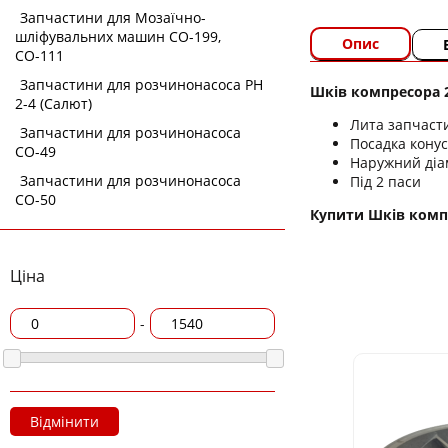
Запчастини для Мозаїчно-
шліфувальних машин СО-199,
Опис
СО-111
Запчастини для розчинонасоса РН
Шків компресора 2р
2-4 (Салют)
Лита запчасти
Запчастини для розчинонасоса
Посадка конус
СО-49
Наружний діа
Запчастини для розчинонасоса
Під 2 паси
СО-50
Купити Шків компре
Ціна
-
Відмінити