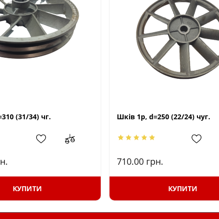
310 (31/34) чг.
Шків 1р, d=250 (22/24) чуг.
н.
710.00
грн.
КУПИТИ
КУПИТИ