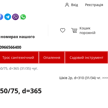
Вхід
Реєстрація
Кошик
порожній
х номерах нашого
0966566400
Трос сантехнічний
Опалення
Садовий інструмент
0/75, d=365 (31/35) чуг.
Шків 2р, d=310 (31/34) чг. >>>
50/75, d=365