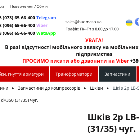
ри
Повернення / Обмін
8 (073) 65-66-400
Telegram
sales@budmash.ua
8 (096) 65-66-400
Viber
Графік: Пн-Пт з 8.00 до 17.00
8 (066) 65-66-400
WatsApp
УВАГА!
В разі відсутності мобільного звязку на мобільни
підприємства
ПРОСИМО писати або дзвонити на Viber
+38
ки, гнуття арматури
Трансформатори
Запчастини
тини
Запчастини до компрессорів
Шківи
Шків 2р LB-5
►
►
►
 d=350 (31/35) чуг.
Шків 2р LB-
(31/35) чуг.