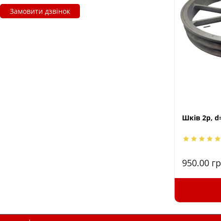
Замовити дзвінок
Шків 2р, d=
950.00
гр