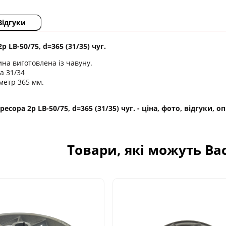
Відгуки
 LB-50/75, d=365 (31/35) чуг.
на виготовлена ​​із чавуну.
а 31/34
метр 365 мм.
сора 2р LB-50/75, d=365 (31/35) чуг. - ціна, фото, відгуки, 
Товари, які можуть Ва