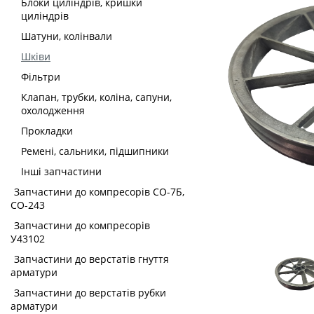
Блоки циліндрів, кришки
циліндрів
Шатуни, колінвали
Шківи
Фільтри
Клапан, трубки, коліна, сапуни,
охолодження
Прокладки
Ремені, сальники, підшипники
Інші запчастини
Запчастини до компресорів СО-7Б,
СО-243
Запчастини до компресорів
У43102
Запчастини до верстатів гнуття
арматури
Запчастини до верстатів рубки
арматури