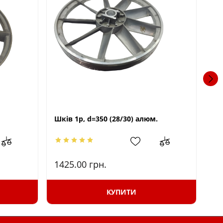
Шків 1р, d=350 (28/30) алюм.
Шк
1425.00
грн.
52
КУПИТИ