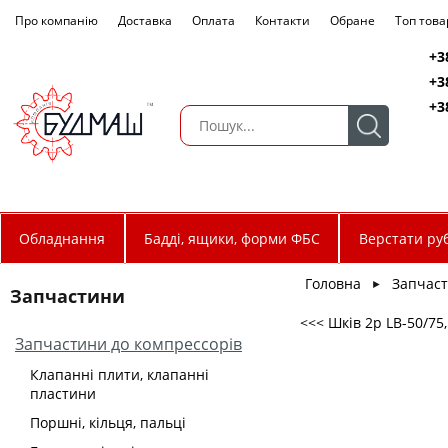
Про компанію
Доставка
Оплата
Контакти
Обране
Топ това
+3
+3
+3
Обладнання
Бадді, ящики, форми ФБС
Верстати руб
Головна
Запчас
►
Запчастини
<<< Шків 2р LB-50/75,
Запчастини до компрессорів
Клапанні плити, клапанні
пластини
Поршні, кільця, пальці