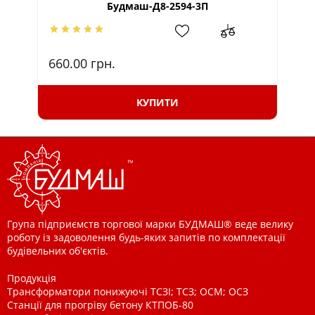
Будмаш-Д8-2594-3П
660.00
грн.
95
КУПИТИ
Група підприємств торгової марки БУДМАШ® веде велику
роботу із задоволення будь-яких запитів по комплектації
будівельних об'єктів.
Продукція
Трансформатори понижуючі ТСЗІ; ТСЗ; ОСМ; ОСЗ
Станції для прогріву бетону КТПОБ-80