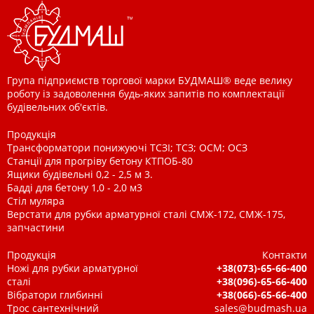
Група підприємств торгової марки БУДМАШ® веде велику
роботу із задоволення будь-яких запитів по комплектації
будівельних об'єктів.
Продукція
Трансформатори понижуючі ТСЗІ; ТСЗ; ОСМ; ОСЗ
Станції для прогріву бетону КТПОБ-80
Ящики будівельні 0,2 - 2,5 м 3.
Бадді для бетону 1,0 - 2,0 м3
Стіл муляра
Верстати для рубки арматурної сталі СМЖ-172, СМЖ-175,
запчастини
Продукція
Контакти
Ножі для рубки арматурної
+38(073)-65-66-400
сталі
+38(096)-65-66-400
Вібратори глибинні
+38(066)-65-66-400
Трос сантехнічний
sales@budmash.ua