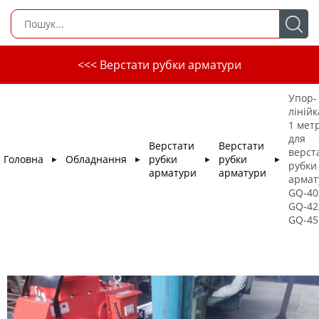
<<< Верстати рубки арматури
Упор-
лінійк
1 метр
для
Верстати
Верстати
верст
Головна
Обладнання
рубки
рубки
►
►
►
►
рубки
арматури
арматури
армат
GQ-40
GQ-42
GQ-45