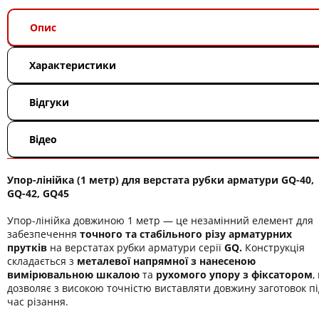
Опис
Характеристики
Відгуки
Відео
Упор-лінійка (1 метр) для верстата рубки арматури GQ-40,
GQ-42, GQ45
Упор-лінійка довжиною 1 метр — це незамінний елемент для
забезпечення
точного та стабільного різу арматурних
прутків
на верстатах рубки арматури серії
GQ.
Конструкція
складається з
металевої напрямної з нанесеною
вимірювальною шкалою
та
рухомого упору з фіксатором
,
дозволяє з високою точністю виставляти довжину заготовок пі
час різання.