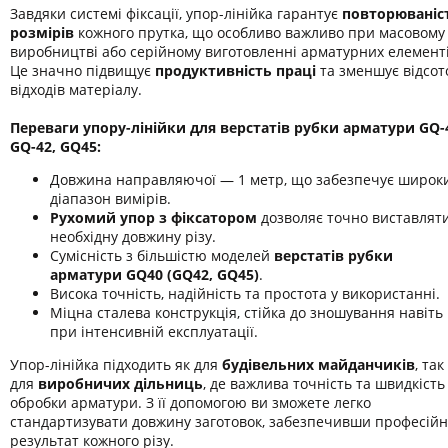
Завдяки системі фіксації, упор-лінійка гарантує
повторюваніс
розмірів
кожного прутка, що особливо важливо при масовому
виробництві або серійному виготовленні арматурних елементі
Це значно підвищує
продуктивність праці
та зменшує відсот
відходів матеріалу.
Переваги упору-лінійки для верстатів рубки арматури GQ-
GQ-42, GQ45:
Довжина направляючої — 1 метр, що забезпечує широк
діапазон вимірів.
Рухомий упор з фіксатором
дозволяє точно виставлят
необхідну довжину різу.
Сумісність з більшістю моделей
верстатів рубки
арматури GQ40 (GQ42, GQ45)
.
Висока точність, надійність та простота у використанні.
Міцна сталева конструкція, стійка до зношування навіть
при інтенсивній експлуатації.
Упор-лінійка підходить як для
будівельних майданчиків
, так 
для
виробничих дільниць
, де важлива точність та швидкість
обробки арматури. З її допомогою ви зможете легко
стандартизувати довжину заготовок, забезпечивши професій
результат кожного різу.