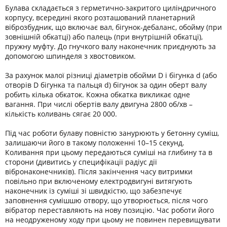
Булава складається з герметично-закритого циліндричного
корпусу, всередині якого розташований планетарний
віброзбудник, що включає вал, бігунок-дебаланс, обойму (при
зовнішній обкатці) або палець (при внутрішній обкатці),
пружну муфту. До гнучкого валу наконечник приєднують за
допомогою шпинделя з хвостовиком.
За рахунок малої різниці діаметрів обойми D і бігунка d (або
отворів D бігунка та пальця d) бігунок за один оберт валу
робить кілька обкаток. Кожна обкатка викликає одне
вагання. При числі обертів валу двигуна 2800 об/хв –
кількість коливань сягає 20 000.
Під час роботи булаву повністю занурюють у бетонну суміш,
залишаючи його в такому положенні 10–15 секунд.
Коливання при цьому передаються суміші на глибину та в
сторони (дивитись у специфікації радіус дії
вібронаконечників). Після закінчення часу витримки
повільно при включеному електродвигуні витягують
наконечник із суміші зі швидкістю, що забезпечує
заповнення сумішшю отвору, що утворюється, після чого
вібратор переставляють на нову позицію. Час роботи його
на неодруженому ходу при цьому не повинен перевищувати