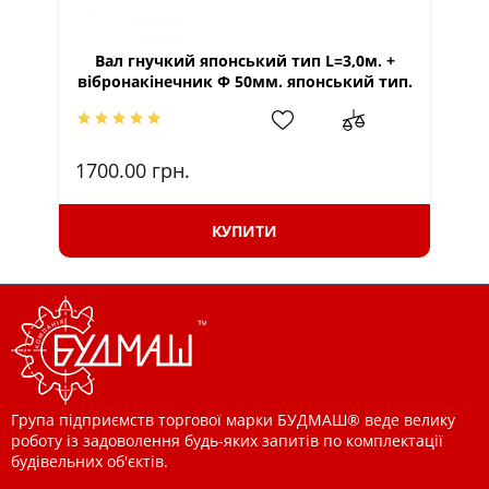
Вал гнучкий японський тип L=3,0м. +
В
вібронакінечник Ф 50мм. японський тип.
1700.00
грн.
31
КУПИТИ
Група підприємств торгової марки БУДМАШ® веде велику
роботу із задоволення будь-яких запитів по комплектації
будівельних об'єктів.