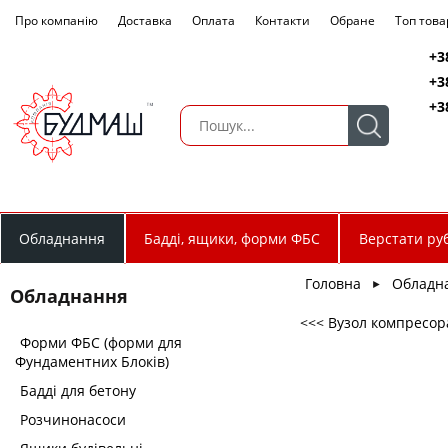
Про компанію
Доставка
Оплата
Контакти
Обране
Топ това
+3
+3
+3
Обладнання
Бадді, ящики, форми ФБС
Верстати руб
Головна
Обладн
►
Обладнання
<<< Вузол компресора
Форми ФБС (форми для
Фундаментних Блоків)
Бадді для бетону
Розчинонасоси