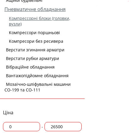
Ящики будівельні
Пневматичне обладнання
Компрессорні блоки (головки,
вузли)
Компрессори поршньові
Компресори без ресивера
Верстати згинання арматри
Верстати рубки арматури
Вібраційне обладнання
Вантажопідйомне обладнання
Мозаїчно-шліфувальні машини
СО-199 та СО-111
Ціна
-