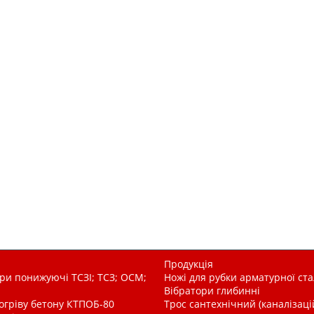
Продукція
и понижуючі ТСЗІ; ТСЗ; ОСМ;
Ножі для рубки арматурної ста
Вібратори глибинні
рогріву бетону КТПОБ-80
Трос сантехнічний (каналізац