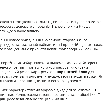
нення газів (повітря), тобто підвищення тиску газів з метою
ресора за допомогою поршнів. Відповідно, чим більша
його буде значно вищою.
анні нового обладнання або ремонті старого. Основні
у піддаються зазвичай найважливіші прецизійні деталі таких
кто у разі доцільно придбати новий компресорний блок, ніж
ня, виробничих майданчиках та шиномонтажних майстерень
неного повітря – повітряного компресора. Ключовим
 спеціальний резервуар – ресивер.
Поршневий блок для
ртя, тому деякі його вузли зношуються і виходять з ладу. Як
 головки, простіше здійснити його повну заміну.
чними характеристиками чудово підійде для забезпечення
цтвах. Компресорна головка поставляється в зборі і для її
для цього встановлено спеціальний шків.