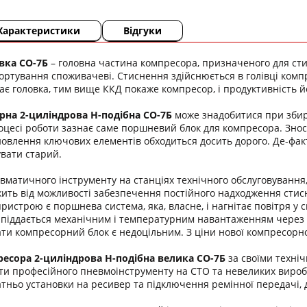
Характеристики
Відгуки
вка
СО-7Б
– головна частина компресора, призначеного для стис
ртування споживачеві. Стиснення здійснюється в голівці комп
має головка, тим вище ККД покаже компресор, і продуктивність 
на 2-циліндрова H-подібна СО-7Б
може знадобитися при збир
цесі роботи зазнає саме поршневий блок для компресора. Знос
ідновлення ключових елементів обходиться досить дорого. Де-фа
вати старий.
евматичного інструменту на станціях технічного обслуговуван
жить від можливості забезпечення постійного надходження стис
ристрою є поршнева система, яка, власне, і нагнітає повітря у
піддається механічним і температурним навантаженням через те
ти компресорний блок є недоцільним. З ціни нової компресорної
ресора 2-циліндрова Н-подібна велика
СО-7Б
за своїми техні
ти професійного пневмоінструменту на СТО та невеликих виробни
тньо установки на ресивер та підключення ремінної передачі, 