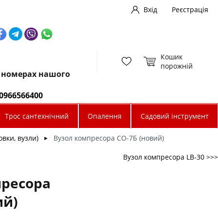
Вхід
Реєстрація
Кошик
порожній
х номерах нашого
0966566400
Трос сантехнічний
Опалення
Садовий інструмент
вки, вузли)
Вузол компресора СО-7Б (новий)
►
Вузол компресора LB-30 >>>
пресора
ий)