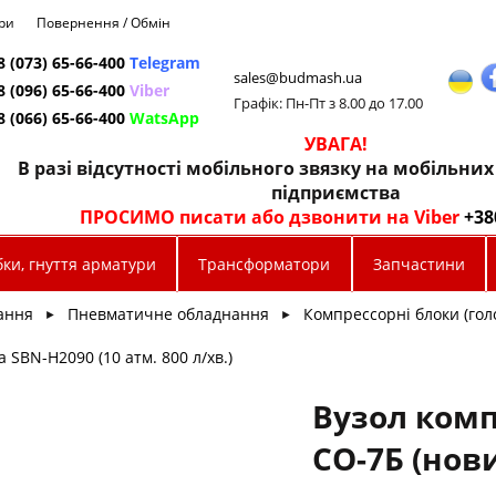
ри
Повернення / Обмін
8 (073) 65-66-400
Telegram
sales@budmash.ua
8 (096) 65-66-400
Viber
Графік: Пн-Пт з 8.00 до 17.00
8 (066) 65-66-400
WatsApp
УВАГА!
В разі відсутності мобільного звязку на мобільни
підприємства
ПРОСИМО писати або дзвонити на Viber
+38
ки, гнуття арматури
Трансформатори
Запчастини
ання
Пневматичне обладнання
Компрессорні блоки (голо
►
►
 SBN-Н2090 (10 атм. 800 л/хв.)
Вузол ком
СО-7Б (нов