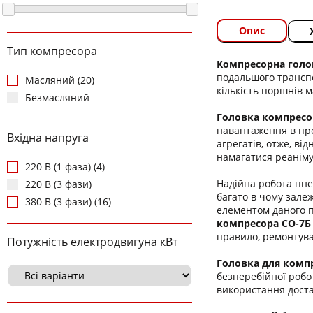
Опис
Тип компресора
Компресорна голо
подальшого транспо
Масляний (20)
кількість поршнів 
Безмасляний
Головка компресор
навантаження в про
Вхідна напруга
агрегатів, отже, в
намагатися реаніму
220 В (1 фаза) (4)
Надійна робота пн
220 В (3 фази)
багато в чому зале
380 В (3 фази) (16)
елементом даного п
компресора
СО-7Б
правило, ремонтува
Потужність електродвигуна кВт
Головка для комп
безперебійної робо
використання доста