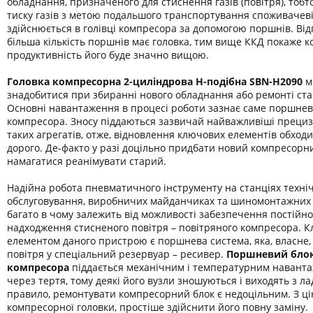
обладнання, призначеного для стиснення газів (повітря), тоб
тиску газів з метою подальшого транспортування споживачев
здійснюється в голівці компресора за допомогою поршнів. Від
більша кількість поршнів має головка, тим вище ККД покаже к
продуктивність його буде значно вищою.
Головка компресорна 2-циліндрова H-подібна SBN-H2090
м
знадобитися при збиранні нового обладнання або ремонті ста
Основні навантаження в процесі роботи зазнає саме поршнев
компресора. Зносу піддаються зазвичай найважливіші прецизі
таких агрегатів, отже, відновлення ключових елементів обход
дорого. Де-факто у разі доцільно придбати новий компресорни
намагатися реанімувати старий.
Надійна робота пневматичного інструменту на станціях техні
обслуговування, виробничих майданчиках та шиномонтажних
багато в чому залежить від можливості забезпечення постійно
надходження стисненого повітря – повітряного компресора. 
елементом даного пристрою є поршнева система, яка, власне, 
повітря у спеціальний резервуар – ресивер.
Поршневий блок
компресора
піддається механічним і температурним навант
через тертя, тому деякі його вузли зношуються і виходять з ла
правило, ремонтувати компресорний блок є недоцільним. З ці
компресорної головки, простіше здійснити його повну заміну.