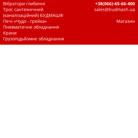
Вібратори глибинні
+38(066)-65-66-400
Трос сантехнічний
sales@budmash.ua
(каналізаційний) БУДМАШ®
Печі «Чудо - грейка»
Магазин
Пневматичне обладнання
Крани
Грузопідьйомне обладнання