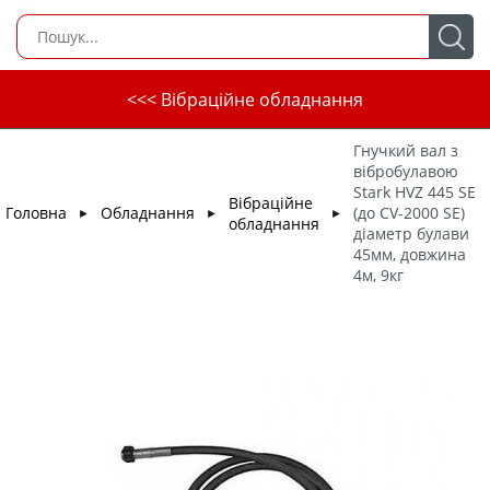
<<< Вібраційне обладнання
Гнучкий вал з
вібробулавою
Stark HVZ 445 SE
Вібраційне
Головна
Обладнання
(до CV-2000 SE)
►
►
►
обладнання
діаметр булави
45мм, довжина
4м, 9кг