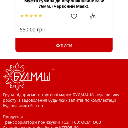
Муфта гумова до вібронакінечника Ф
76мм. (Червоний Маяк).
ві
550.00
грн.
34
КУПИТИ
Група підприємств торгової марки БУДМАШ® веде велику
роботу із задоволення будь-яких запитів по комплектації
будівельних об'єктів.
Продукція
Трансформатори понижуючі ТСЗІ; ТСЗ; ОСМ; ОСЗ
Станції для прогріву бетону КТПОБ-80