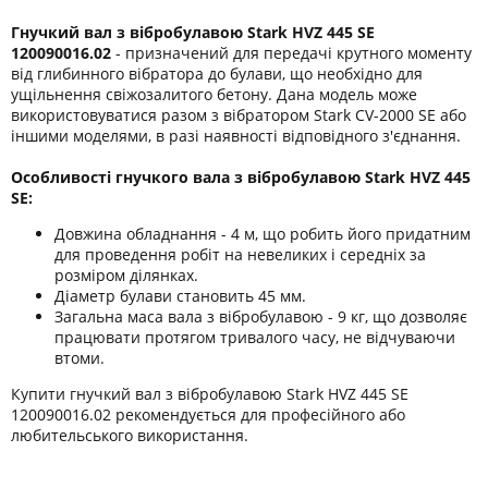
Гнучкий вал з вібробулавою Stark HVZ 445 SE
120090016.02
- призначений для передачі крутного моменту
від глибинного вібратора до булави, що необхідно для
ущільнення свіжозалитого бетону. Дана модель може
використовуватися разом з вібратором Stark CV-2000 SE або
іншими моделями, в разі наявності відповідного з'єднання.
Особливості гнучкого вала з вібробулавою Stark HVZ 445
SE:
Довжина обладнання - 4 м, що робить його придатним
для проведення робіт на невеликих і середніх за
розміром ділянках.
Діаметр булави становить 45 мм.
Загальна маса вала з вібробулавою - 9 кг, що дозволяє
працювати протягом тривалого часу, не відчуваючи
втоми.
Купити гнучкий вал з вібробулавою Stark HVZ 445 SE
120090016.02 рекомендується для професійного або
любительського використання.