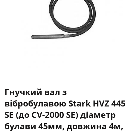
Гнучкий вал з
вібробулавою Stark HVZ 445
SE (до CV-2000 SE) діаметр
булави 45мм, довжина 4м,