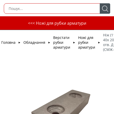
<<< Ножі для рубки арматури
Ніж (1
Верстати
Ножі для
40х 20
Головна
Обладнання
рубки
рубки
►
►
►
►
отв. Д
арматури
арматури
(СМЖ-