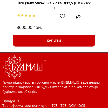
Ніж (160х 50х42,5) з 2 отв. Д12,5 (СМЖ-322
Ні
)
3600.00
грн.
11
КУПИТИ
Група підприємств торгової марки БУДМАШ® веде велику
роботу із задоволення будь-яких запитів по комплектації
будівельних об'єктів.
Продукція
Трансформатори понижуючі ТСЗІ; ТСЗ; ОСМ; ОСЗ