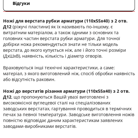
Відгуки
Ножі для верстата рубки арматури (110х55х40) з 2 отв.
Д12
(ріжучі пластини) як їх називають по-іншому, є
витратним матеріалом, а також одними з основних та
головних частин верстата рубки арматури. Для точної
добірки ножа рекомендується знати не тільки модель
верстата, до якого купується ніж, але і його точні розміри
(ДхШхВ), наявність, кількість і діаметр отворів.
Враховуються інші технічні характеристики, а саме:
матеріал, з якого виготовлений ніж, спосіб обробки наявність
або відсутність раковин.
Ножі до верстатів різання арматури (110х55х40) з 2 отв.
Д12
, що пропонуються Вашій увазі виготовлені з
високоякісної вуглецевої сталі на спеціалізованих
заводських верстатах, гартування проводиться в термічних
печах за певної температури. Заводське виготовлення ножів
повністю відповідає даним характеристикам заявлених
заводами-виробниками верстатів.