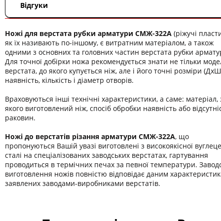
Відгуки
Ножі для верстата рубки арматури СМЖ-322А
(ріжучі пласт
як їх називають по-іншому, є витратним матеріалом, а також
одними з основних та головних частин верстата рубки армату
Для точної добірки ножа рекомендується знати не тільки моде
верстата, до якого купується ніж, але і його точні розміри (ДхШ
наявність, кількість і діаметр отворів.
Враховуються інші технічні характеристики, а саме: матеріал, 
якого виготовлений ніж, спосіб обробки наявність або відсутні
раковин.
Ножі до верстатів різання арматури СМЖ-322А
, що
пропонуються Вашій увазі виготовлені з високоякісної вуглеце
сталі на спеціалізованих заводських верстатах, гартування
проводиться в термічних печах за певної температури. Завод
виготовлення ножів повністю відповідає даним характеристи
заявлених заводами-виробниками верстатів.