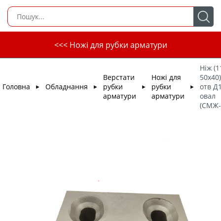
<<< Ножі для рубки арматури
Ніж (1
Верстати
Ножі для
50х40)
Головна
Обладнання
рубки
рубки
отв Д
►
►
►
►
арматури
арматури
овал
(СМЖ-