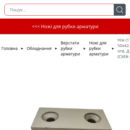
<<< Ножі для рубки арматури
Ніж (1
Верстати
Ножі для
50х42,
Головна
Обладнання
рубки
рубки
►
►
►
►
отв. Д
арматури
арматури
(СМЖ-