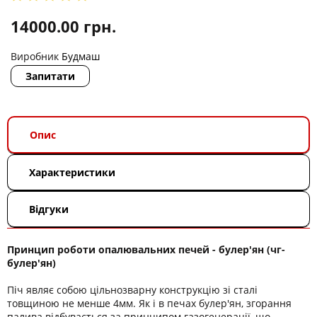
14000.00
грн.
Виробник
Будмаш
Запитати
Опис
Характеристики
Відгуки
Принцип роботи опалювальних печей - булер'ян (чг-
булер'ян)
Піч являє собою цільнозварну конструкцію зі сталі
товщиною не менше 4мм. Як і в печах булер'ян, згорання
палива відбувається за принципом газогенерації, що