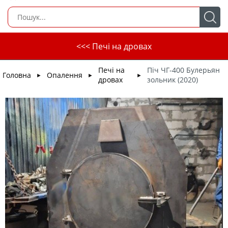
<<< Печі на дровах
Печі на
Піч ЧГ-400 Булерьян
Головна
Опалення
►
►
►
дровах
зольник (2020)