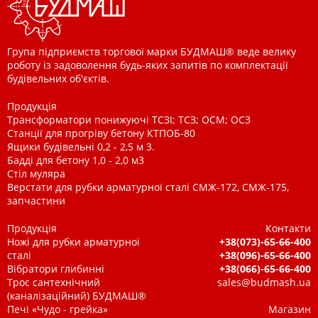
Група підприємств торгової марки БУДМАШ® веде велику
роботу із задоволення будь-яких запитів по комплектації
будівельних об'єктів.
Продукція
Трансформатори понижуючі ТСЗІ; ТСЗ; ОСМ; ОСЗ
Станції для прогріву бетону КТПОБ-80
Ящики будівельні 0,2 - 2,5 м 3.
Бадді для бетону 1,0 - 2,0 м3
Стіл муляра
Верстати для рубки арматурної сталі СМЖ-172, СМЖ-175,
запчастини
Продукція
Контакти
Ножі для рубки арматурної
+38(073)-65-66-400
сталі
+38(096)-65-66-400
Вібратори глибинні
+38(066)-65-66-400
Трос сантехнічний
sales@budmash.ua
(каналізаційний) БУДМАШ®
Печі «Чудо - грейка»
Магазин