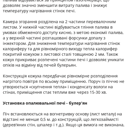
дозволяє значно зменшити витрату палива і знижує
температуру нагрівання стінок печі.
Камера згорання розділена на 2 частини перевалочним
листом. У нижній частині відбувається тління палива в
умовах обмеженого доступу кисню, з метою економії палива,
а у верхній частині розташовані форсунки допалу з
інжектором. Для зниження температури нагрівання стінок
калориферу та для рівномірного виходу тепла калорифер
покритий кожухом з листової сталі товщиною 2 мм. Також
кожух прикриває розпечені частини печі і дозволяє уникати
опіків на відміну від печей булерьян.
Конструкція кожуха передбачає рівномірне розподілення
нагрітого повітря по всьому приміщенню. Поруч із піччю не
утворюється «скупчення тепла» і конденсату вологи на
стінах, приміщення стає теплим вже через 15-30 хв.
Установка опалювальної печі - булер'ян
Піч встановлюється на вогнетривку основу (лист металу) на
відстані не менше 0,5 м. до конструкцій, що легкозаймисті
(дерев'яних стін, шпалер і т.д.). Якщо ця вимога не виконана,