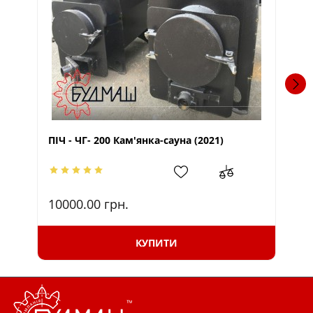
ПІЧ - ЧГ- 200 Кам'янка-сауна (2021)
Пі
10000.00
грн.
103
94
КУПИТИ